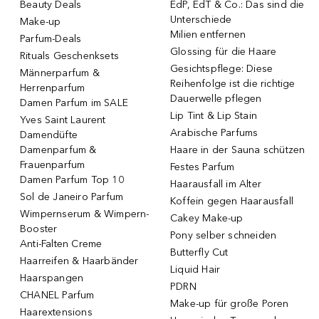
Beauty Deals
EdP, EdT & Co.: Das sind die
Unterschiede
Make-up
Milien entfernen
Parfum-Deals
Glossing für die Haare
Rituals Geschenksets
Gesichtspflege: Diese
Männerparfum &
Reihenfolge ist die richtige
Herrenparfum
Dauerwelle pflegen
Damen Parfum im SALE
Lip Tint & Lip Stain
Yves Saint Laurent
Arabische Parfums
Damendüfte
Damenparfum &
Haare in der Sauna schützen
Frauenparfum
Festes Parfum
Damen Parfum Top 10
Haarausfall im Alter
Sol de Janeiro Parfum
Koffein gegen Haarausfall
Wimpernserum & Wimpern-
Cakey Make-up
Booster
Pony selber schneiden
Anti-Falten Creme
Butterfly Cut
Haarreifen & Haarbänder
Liquid Hair
Haarspangen
PDRN
CHANEL Parfum
Make-up für große Poren
Haarextensions