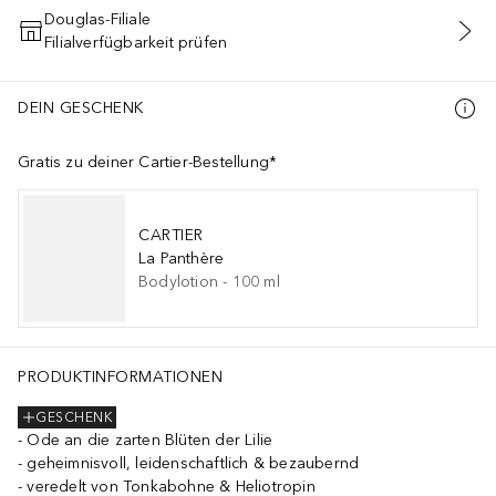
Douglas-Filiale
Filialverfügbarkeit prüfen
IN DEN WARENKORB
DEIN GESCHENK
Gratis zu deiner Cartier-Bestellung*
CARTIER
La Panthère
Bodylotion
-
100
ml
PRODUKTINFORMATIONEN
GESCHENK
Ode an die zarten Blüten der Lilie
geheimnisvoll, leidenschaftlich & bezaubernd
veredelt von Tonkabohne & Heliotropin