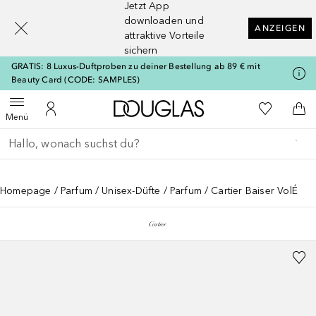
Jetzt App
[navigation.slideout.screenreader]
downloaden und
ANZEIGEN
attraktive Vorteile
sichern
GRATIS: 8 Luxus-Duftproben zu deiner Bestellung ab 89 € mit
Beauty Card (CODE: SAMPLES)
Zur Douglas Startseite
Zu Meiner 
Menü öffnen
Zu Meinem Kundenkonto
Zum
Menü
Gehe zurück
Suche ausführen
Homepage
Parfum
Unisex-Düfte
Parfum
Cartier Baiser VolÉ