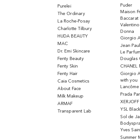
Puder
Purelei
Maison Fr
The Ordinary
Baccarat
La Roche-Posay
Valentin
Charlotte Tilbury
Donna
HUDA BEAUTY
Giorgio A
MAC
Jean Paul
Dr. Emi Skincare
Le Parfu
Fenty Beauty
Douglas 
Fenty Skin
CHANEL 
Fenty Hair
Giorgio 
with you
Caia Cosmetics
Lancôme L
About Face
Prada Pa
Milk Makeup
XERJOFF 
ARMAF
YSL Blac
Transparent Lab
Sol de Ja
Bodyspr
Yves Sain
Summer M