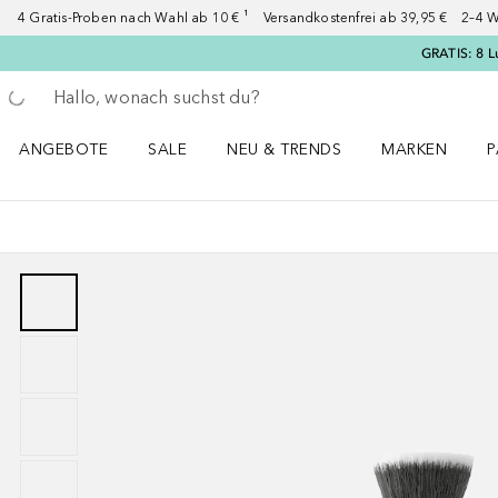
4 Gratis-Proben nach Wahl ab 10 € ¹ Versandkostenfrei ab 39,95 € 2–4 W
GRATIS: 8 L
Gehe zurück
Suche ausführen
ANGEBOTE
SALE
NEU & TRENDS
MARKEN
P
Angebote Menü öffnen
Sale Menü öffnen
NEU & TRENDS Menü öffnen
MARKEN Menü ö
P