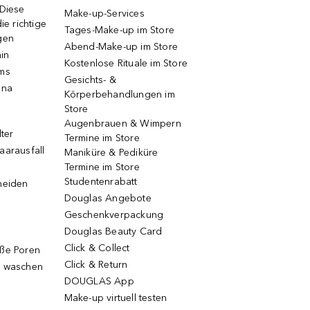
 Diese
Make-up-Services
ie richtige
Tages-Make-up im Store
gen
Abend-Make-up im Store
ain
Kostenlose Rituale im Store
ums
Gesichts- &
una
Körperbehandlungen im
Store
Augenbrauen & Wimpern
lter
Termine im Store
aarausfall
Maniküre & Pediküre
Termine im Store
Studentenrabatt
neiden
Douglas Angebote
Geschenkverpackung
Douglas Beauty Card
Click & Collect
oße Poren
Click & Return
g waschen
DOUGLAS App
Make-up virtuell testen