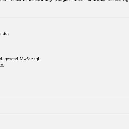
endet
kl. gesetzl. MwSt zzgl.
en.