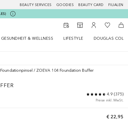
BEAUTY SERVICES
GOODIES
BEAUTY CARD
FILIALEN
LES)
Zu Meiner 
Zum Storefinder
Zu Meinem Kunde
Zum
GESUNDHEIT & WELLNESS
LIFESTYLE
DOUGLAS COLL
 öffnen
Gesundheit & Wellness Menü öffnen
Lifestyle Menü öffnen
Douglas Collecti
Foundationpinsel
ZOEVA 104 Foundation Buffer
FFER
4.9
(
375
)
Preise inkl. MwSt.
€ 22,95