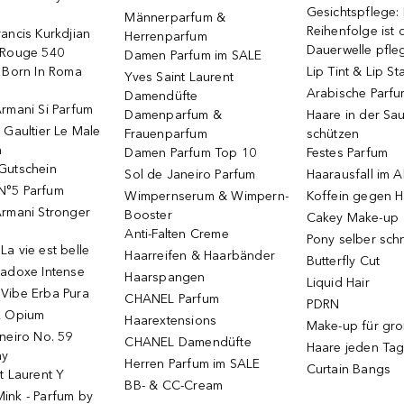
Gesichtspflege:
Männerparfum &
Reihenfolge ist d
ancis Kurkdjian
Herrenparfum
Dauerwelle pfle
 Rouge 540
Damen Parfum im SALE
o Born In Roma
Lip Tint & Lip St
Yves Saint Laurent
Arabische Parf
Damendüfte
rmani Si Parfum
Damenparfum &
Haare in der Sa
 Gaultier Le Male
Frauenparfum
schützen
m
Damen Parfum Top 10
Festes Parfum
Gutschein
Sol de Janeiro Parfum
Haarausfall im A
N°5 Parfum
Wimpernserum & Wimpern-
Koffein gegen H
Armani Stronger
Booster
Cakey Make-up
Anti-Falten Creme
Pony selber sch
a vie est belle
Haarreifen & Haarbänder
Butterfly Cut
radoxe Intense
Haarspangen
Liquid Hair
Vibe Erba Pura
CHANEL Parfum
PDRN
k Opium
Haarextensions
Make-up für gr
neiro No. 59
CHANEL Damendüfte
Haare jeden Ta
ay
Herren Parfum im SALE
Curtain Bangs
t Laurent Y
BB- & CC-Cream
ink - Parfum by