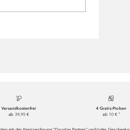
Versandkostenfrei
4 Gratis-Proben
ab 39,95 €
ab 10 € ¹
dukten mit der Kennzeichnung "Douglas Partner" und/oder Geschenk