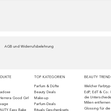
AGB und Widerrufsbelehrung
ODUKTE
TOP KATEGORIEN
BEAUTY TREND
Parfum & Düfte
Welcher Farbtyp 
radoxe
Beauty Deals
EdP, EdT & Co.:
die Unterschied
Herrera Good Girl
Make-up
Milien entfernen
uvage
Parfum-Deals
Glossing für di
AUTY Easy Bake
Rituals Geschenksets