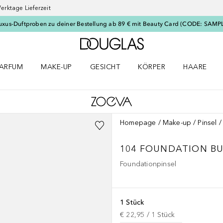
erktage Lieferzeit
uxus-Duftproben zu deiner Bestellung ab 89 € mit Beauty Card (CODE: SAMP
Zur Douglas Startseite
ARFUM
MAKE-UP
GESICHT
KÖRPER
HAARE
ffnen
arfum Menü öffnen
Make-up Menü öffnen
Gesicht Menü öffnen
Körper Menü öffnen
Haare Menü
Homepage
Make-up
Pinsel
104 FOUNDATION BU
Foundationpinsel
1 Stück
€ 22,95
 / 
1
Stück