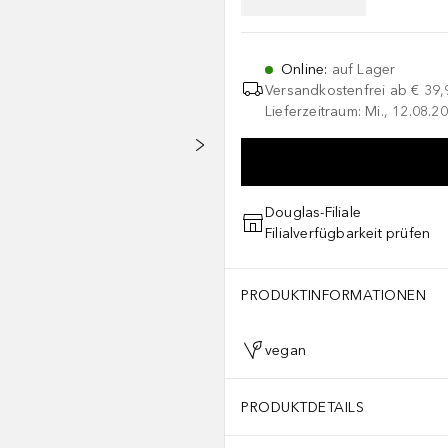
Online
:
auf Lager
Versandkostenfrei ab
€ 39,
Lieferzeitraum: Mi., 12.08.20
Douglas-Filiale
Filialverfügbarkeit prüfen
PRODUKTINFORMATIONEN
vegan
PRODUKTDETAILS