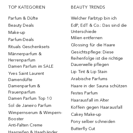
TOP KATEGORIEN
BEAUTY TRENDS
Parfum & Düfte
Welcher Farbtyp bin ich
Beauty Deals
EdP, EdT & Co.: Das sind die
Unterschiede
Make-up
Milien entfernen
Parfum-Deals
Glossing für die Haare
Rituals Geschenksets
Gesichtspflege: Diese
Männerparfum &
Reihenfolge ist die richtige
Herrenparfum
Dauerwelle pflegen
Damen Parfum im SALE
Lip Tint & Lip Stain
Yves Saint Laurent
Arabische Parfums
Damendüfte
Damenparfum &
Haare in der Sauna schützen
Frauenparfum
Festes Parfum
Damen Parfum Top 10
Haarausfall im Alter
Sol de Janeiro Parfum
Koffein gegen Haarausfall
Wimpernserum & Wimpern-
Cakey Make-up
Booster
Pony selber schneiden
Anti-Falten Creme
Butterfly Cut
Haarreifen & Haarbänder