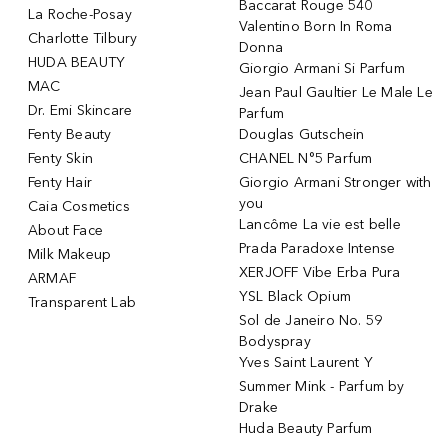
Baccarat Rouge 540
La Roche-Posay
Valentino Born In Roma
Charlotte Tilbury
Donna
HUDA BEAUTY
Giorgio Armani Si Parfum
MAC
Jean Paul Gaultier Le Male Le
Dr. Emi Skincare
Parfum
Fenty Beauty
Douglas Gutschein
Fenty Skin
CHANEL N°5 Parfum
Fenty Hair
Giorgio Armani Stronger with
you
Caia Cosmetics
Lancôme La vie est belle
About Face
Prada Paradoxe Intense
Milk Makeup
XERJOFF Vibe Erba Pura
ARMAF
YSL Black Opium
Transparent Lab
Sol de Janeiro No. 59
Bodyspray
Yves Saint Laurent Y
Summer Mink - Parfum by
Drake
Huda Beauty Parfum