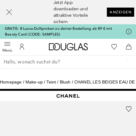
Jetzt App
[navigation.slideout.screenreader]
downloaden und
ANZEIGEN
attraktive Vorteile
sichern
GRATIS: 8 Luxus-Duftproben zu deiner Bestellung ab 89 € mit
Beauty Card (CODE: SAMPLES)
Zur Douglas Startseite
Zu Meiner 
Menü öffnen
Zu Meinem Kundenkonto
Zum
Menü
Gehe zurück
Suche ausführen
Homepage
Make-up
Teint
Blush
CHANEL LES BEIGES EAU DE