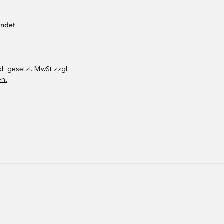
endet
kl. gesetzl. MwSt zzgl.
en.