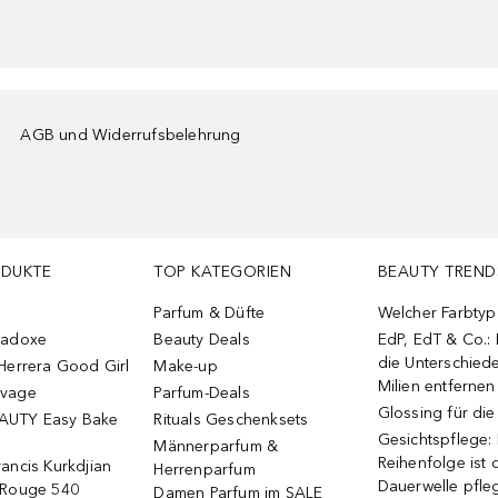
AGB und Widerrufsbelehrung
ODUKTE
TOP KATEGORIEN
BEAUTY TREND
Parfum & Düfte
Welcher Farbtyp 
radoxe
Beauty Deals
EdP, EdT & Co.:
die Unterschied
Herrera Good Girl
Make-up
Milien entfernen
uvage
Parfum-Deals
Glossing für di
AUTY Easy Bake
Rituals Geschenksets
Gesichtspflege:
Männerparfum &
Reihenfolge ist d
ancis Kurkdjian
Herrenparfum
Dauerwelle pfle
 Rouge 540
Damen Parfum im SALE