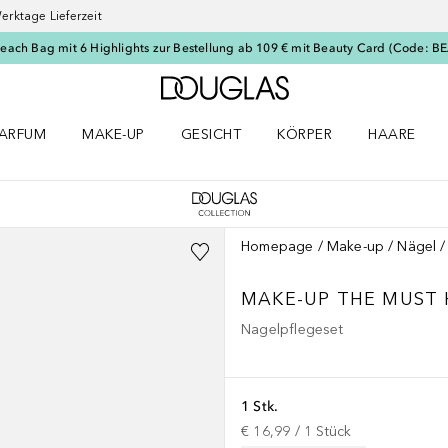
erktage Lieferzeit
Beach Bag mit 6 Highlights zur Bestellung ab 109 € mit Beauty Card (Code: 
Zur Douglas Startseite
ARFUM
MAKE-UP
GESICHT
KÖRPER
HAARE
ffnen
arfum Menü öffnen
Make-up Menü öffnen
Gesicht Menü öffnen
Körper Menü öffnen
Haare Menü
Homepage
Make-up
Nägel
MAKE-UP
THE MUST 
Nagelpflegeset
1 Stk.
€ 16,99
 / 
1
Stück