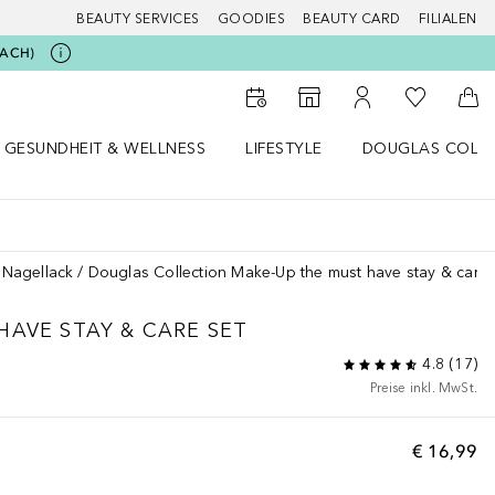
BEAUTY SERVICES
GOODIES
BEAUTY CARD
FILIALEN
BEACH)
Zu Meiner 
Zum Storefinder
Zu Meinem Kunde
Zum
GESUNDHEIT & WELLNESS
LIFESTYLE
DOUGLAS COLL
 öffnen
Gesundheit & Wellness Menü öffnen
Lifestyle Menü öffnen
Douglas Collecti
Nagellack
Douglas Collection Make-Up the must have stay & care 
HAVE STAY & CARE SET
4.8
(
17
)
Preise inkl. MwSt.
€ 16,99