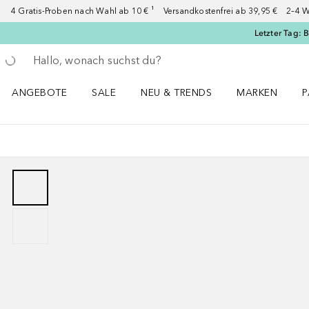
4 Gratis-Proben nach Wahl ab 10 € ¹ Versandkostenfrei ab 39,95 € 2–4 W
Letzter Tag: 
Gehe zurück
Suche ausführen
ANGEBOTE
SALE
NEU & TRENDS
MARKEN
P
Angebote Menü öffnen
Sale Menü öffnen
NEU & TRENDS Menü öffnen
MARKEN Menü ö
P