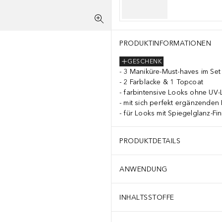
LYMER DIACETONE ALCOHOL SILICA DIPROPYLENE GLYCOL DIBENZO
PRODUKTINFORMATIONEN
GESCHENK
3 Maniküre-Must-haves im Set
2 Farblacke & 1 Topcoat
farbintensive Looks ohne UV
mit sich perfekt ergänzenden
für Looks mit Spiegelglanz-Fin
PRODUKTDETAILS
ANWENDUNG
INHALTSSTOFFE