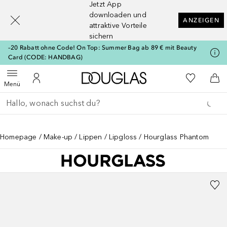
Jetzt App
[navigation.slideout.screenreader]
downloaden und
ANZEIGEN
attraktive Vorteile
sichern
–20 Rabatt ohne Code! On Top: Summer Bag ab 89 € mit Beauty
Card (CODE: HANDBAG)
Zur Douglas Startseite
Zu Meiner 
Menü öffnen
Zu Meinem Kundenkonto
Zum
Menü
Gehe zurück
Suche ausführen
Homepage
Make-up
Lippen
Lipgloss
Hourglass Phantom