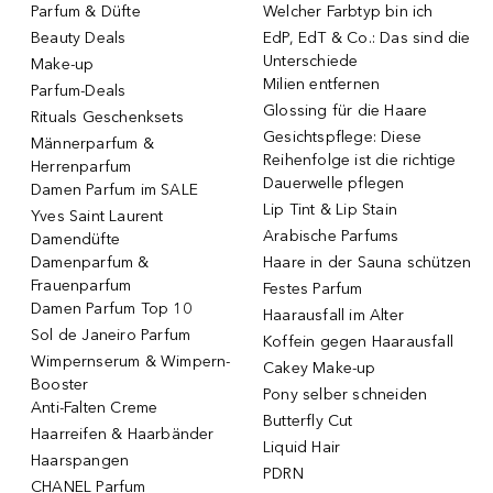
Parfum & Düfte
Welcher Farbtyp bin ich
Beauty Deals
EdP, EdT & Co.: Das sind die
Unterschiede
Make-up
Milien entfernen
Parfum-Deals
Glossing für die Haare
Rituals Geschenksets
Gesichtspflege: Diese
Männerparfum &
Reihenfolge ist die richtige
Herrenparfum
Dauerwelle pflegen
Damen Parfum im SALE
Lip Tint & Lip Stain
Yves Saint Laurent
Arabische Parfums
Damendüfte
Damenparfum &
Haare in der Sauna schützen
Frauenparfum
Festes Parfum
Damen Parfum Top 10
Haarausfall im Alter
Sol de Janeiro Parfum
Koffein gegen Haarausfall
Wimpernserum & Wimpern-
Cakey Make-up
Booster
Pony selber schneiden
Anti-Falten Creme
Butterfly Cut
Haarreifen & Haarbänder
Liquid Hair
Haarspangen
PDRN
CHANEL Parfum