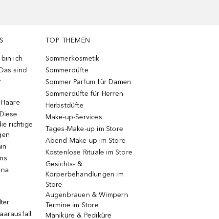
S
TOP THEMEN
bin ich
Sommerkosmetik
 Das sind
Sommerdüfte
e
Sommer Parfum für Damen
Sommerdüfte für Herren
e Haare
Herbstdüfte
 Diese
Make-up-Services
ie richtige
Tages-Make-up im Store
gen
Abend-Make-up im Store
ain
Kostenlose Rituale im Store
ums
Gesichts- &
una
Körperbehandlungen im
Store
Augenbrauen & Wimpern
lter
Termine im Store
aarausfall
Maniküre & Pediküre