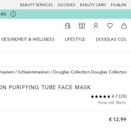
BEAUTY SERVICES
GOODIES
BEAUTY CARD
FILIALEN
LES)
Zu Meiner 
Zum Storefinder
Zu Meinem Kunde
Zum
GESUNDHEIT & WELLNESS
LIFESTYLE
DOUGLAS COLL
 öffnen
Gesundheit & Wellness Menü öffnen
Lifestyle Menü öffnen
Douglas Collecti
smasken
Schlammmasken
Douglas Collection Douglas Collection 
ON
PURIFYING TUBE FACE MASK
4.7
(
28
)
Preise inkl. MwSt.
€ 12,99