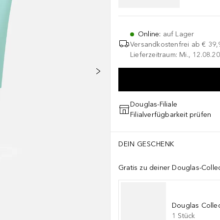
Online
:
auf Lager
Versandkostenfrei ab
€ 39,
Lieferzeitraum: Mi., 12.08.20
Douglas-Filiale
Filialverfügbarkeit prüfen
DEIN GESCHENK
Gratis zu deiner Douglas-Colle
Douglas Collec
1
Stück