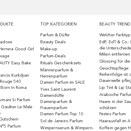
ODUKTE
TOP KATEGORIEN
BEAUTY TREND
Parfum & Düfte
Welcher Farbtyp 
radoxe
Beauty Deals
EdP, EdT & Co.:
die Unterschied
Herrera Good Girl
Make-up
Milien entfernen
uvage
Parfum-Deals
Glossing für di
AUTY Easy Bake
Rituals Geschenksets
Gesichtspflege:
Männerparfum &
Reihenfolge ist d
ancis Kurkdjian
Herrenparfum
Dauerwelle pfle
 Rouge 540
Damen Parfum im SALE
o Born In Roma
Lip Tint & Lip St
Yves Saint Laurent
Arabische Parf
Damendüfte
rmani Si Parfum
Damenparfum &
Haare in der Sa
 Gaultier Le Male
Frauenparfum
schützen
m
Damen Parfum Top 10
Festes Parfum
Gutschein
Sol de Janeiro Parfum
Haarausfall im A
N°5 Parfum
Wimpernserum & Wimpern-
Koffein gegen H