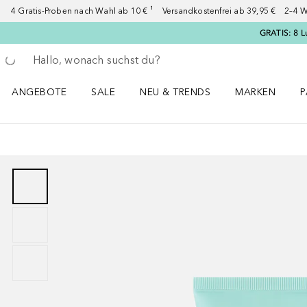
4 Gratis-Proben nach Wahl ab 10 € ¹ Versandkostenfrei ab 39,95 € 2–4 W
GRATIS: 8 L
Gehe zurück
Suche ausführen
ANGEBOTE
SALE
NEU & TRENDS
MARKEN
P
Angebote Menü öffnen
Sale Menü öffnen
NEU & TRENDS Menü öffnen
MARKEN Menü ö
P