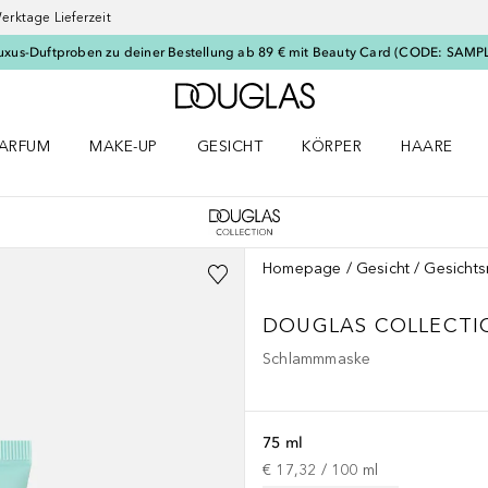
erktage Lieferzeit
uxus-Duftproben zu deiner Bestellung ab 89 € mit Beauty Card (CODE: SAMP
Zur Douglas Startseite
ARFUM
MAKE-UP
GESICHT
KÖRPER
HAARE
ffnen
arfum Menü öffnen
Make-up Menü öffnen
Gesicht Menü öffnen
Körper Menü öffnen
Haare Menü
Homepage
Gesicht
Gesicht
DOUGLAS COLLECTI
Schlammmaske
75 ml
€ 17,32
 / 
100
ml