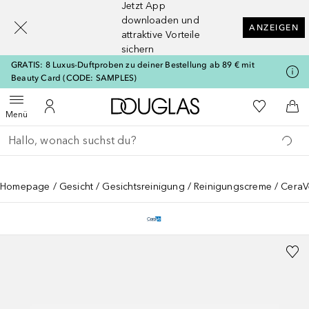
Jetzt App
[navigation.slideout.screenreader]
downloaden und
ANZEIGEN
attraktive Vorteile
sichern
GRATIS: 8 Luxus-Duftproben zu deiner Bestellung ab 89 € mit
Beauty Card (CODE: SAMPLES)
Zur Douglas Startseite
Zu Meiner 
Menü öffnen
Zu Meinem Kundenkonto
Zum
Menü
Gehe zurück
Suche ausführen
Homepage
Gesicht
Gesichtsreinigung
Reinigungscreme
CeraV