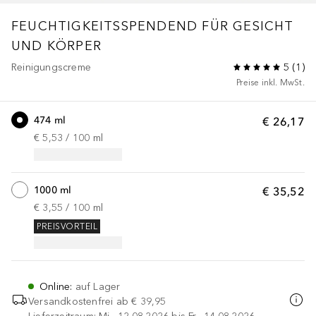
FEUCHTIGKEITSSPENDEND FÜR GESICHT
UND KÖRPER
Reinigungscreme
5
(
1
)
Preise inkl. MwSt.
474 ml
€ 26,17
€ 5,53
 / 
100
ml
1000 ml
€ 35,52
€ 3,55
 / 
100
ml
PREISVORTEIL
Online
:
auf Lager
Versandkostenfrei ab
€ 39,95