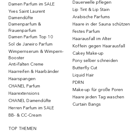
Dauerwelle pflegen
Damen Parfum im SALE
Lip Tint & Lip Stain
Yves Saint Laurent
Arabische Parfums
Damendüfte
Damenparfum &
Haare in der Sauna schützen
Frauenparfum
Festes Parfum
Damen Parfum Top 10
Haarausfall im Alter
Sol de Janeiro Parfum
Koffein gegen Haarausfall
Wimpernserum & Wimpern-
Cakey Make-up
Booster
Pony selber schneiden
Anti-Falten Creme
Butterfly Cut
Haarreifen & Haarbänder
Liquid Hair
Haarspangen
PDRN
CHANEL Parfum
Make-up für große Poren
Haarextensions
Haare jeden Tag waschen
CHANEL Damendüfte
Curtain Bangs
Herren Parfum im SALE
BB- & CC-Cream
TOP THEMEN