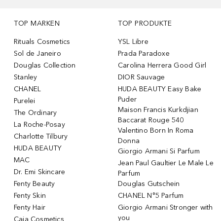
TOP MARKEN
TOP PRODUKTE
Rituals Cosmetics
YSL Libre
Sol de Janeiro
Prada Paradoxe
Douglas Collection
Carolina Herrera Good Girl
Stanley
DIOR Sauvage
CHANEL
HUDA BEAUTY Easy Bake
Puder
Purelei
Maison Francis Kurkdjian
The Ordinary
Baccarat Rouge 540
La Roche-Posay
Valentino Born In Roma
Charlotte Tilbury
Donna
HUDA BEAUTY
Giorgio Armani Si Parfum
MAC
Jean Paul Gaultier Le Male Le
Dr. Emi Skincare
Parfum
Fenty Beauty
Douglas Gutschein
Fenty Skin
CHANEL N°5 Parfum
Fenty Hair
Giorgio Armani Stronger with
you
Caia Cosmetics