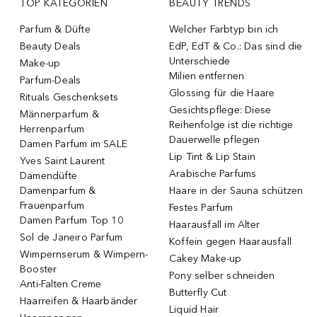
TOP KATEGORIEN
BEAUTY TRENDS
Parfum & Düfte
Welcher Farbtyp bin ich
Beauty Deals
EdP, EdT & Co.: Das sind die
Unterschiede
Make-up
Milien entfernen
Parfum-Deals
Glossing für die Haare
Rituals Geschenksets
Gesichtspflege: Diese
Männerparfum &
Reihenfolge ist die richtige
Herrenparfum
Dauerwelle pflegen
Damen Parfum im SALE
Lip Tint & Lip Stain
Yves Saint Laurent
Arabische Parfums
Damendüfte
Damenparfum &
Haare in der Sauna schützen
Frauenparfum
Festes Parfum
Damen Parfum Top 10
Haarausfall im Alter
Sol de Janeiro Parfum
Koffein gegen Haarausfall
Wimpernserum & Wimpern-
Cakey Make-up
Booster
Pony selber schneiden
Anti-Falten Creme
Butterfly Cut
Haarreifen & Haarbänder
Liquid Hair