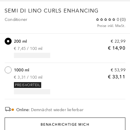
SEMI DI LINO
CURLS ENHANCING
Conditioner
0
(
0
)
Preise inkl. MwSt.
200 ml
€ 22,99
€ 14,90
€ 7,45
 / 
100
ml
1000 ml
€ 53,99
€ 33,11
€ 3,31
 / 
100
ml
PREISVORTEIL
Online
:
Demnächst wieder lieferbar
BENACHRICHTIGE MICH