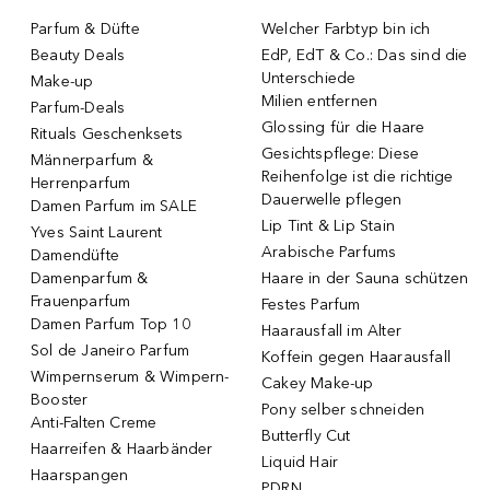
Parfum & Düfte
Welcher Farbtyp bin ich
Beauty Deals
EdP, EdT & Co.: Das sind die
Unterschiede
Make-up
Milien entfernen
Parfum-Deals
Glossing für die Haare
Rituals Geschenksets
Gesichtspflege: Diese
Männerparfum &
Reihenfolge ist die richtige
Herrenparfum
Dauerwelle pflegen
Damen Parfum im SALE
Lip Tint & Lip Stain
Yves Saint Laurent
Arabische Parfums
Damendüfte
Damenparfum &
Haare in der Sauna schützen
Frauenparfum
Festes Parfum
Damen Parfum Top 10
Haarausfall im Alter
Sol de Janeiro Parfum
Koffein gegen Haarausfall
Wimpernserum & Wimpern-
Cakey Make-up
Booster
Pony selber schneiden
Anti-Falten Creme
Butterfly Cut
Haarreifen & Haarbänder
Liquid Hair
Haarspangen
PDRN