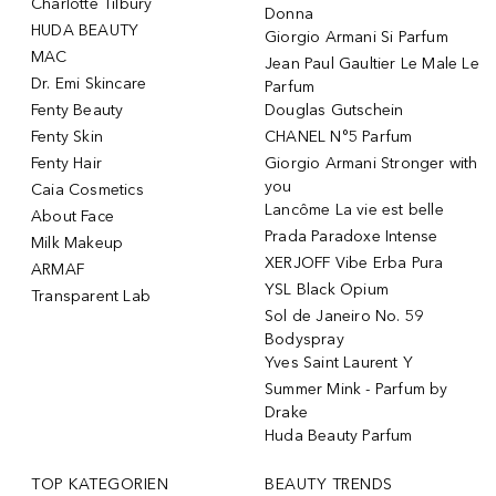
Charlotte Tilbury
Donna
HUDA BEAUTY
Giorgio Armani Si Parfum
MAC
Jean Paul Gaultier Le Male Le
Dr. Emi Skincare
Parfum
Fenty Beauty
Douglas Gutschein
Fenty Skin
CHANEL N°5 Parfum
Fenty Hair
Giorgio Armani Stronger with
you
Caia Cosmetics
Lancôme La vie est belle
About Face
Prada Paradoxe Intense
Milk Makeup
XERJOFF Vibe Erba Pura
ARMAF
YSL Black Opium
Transparent Lab
Sol de Janeiro No. 59
Bodyspray
Yves Saint Laurent Y
Summer Mink - Parfum by
Drake
Huda Beauty Parfum
TOP KATEGORIEN
BEAUTY TRENDS