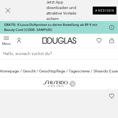
Jetzt App
[navigation.slideout.screenreader]
downloaden und
ANZEIGEN
attraktive Vorteile
sichern
GRATIS: 8 Luxus-Duftproben zu deiner Bestellung ab 89 € mit
Beauty Card (CODE: SAMPLES)
Zur Douglas Startseite
Zu Meiner 
Menü öffnen
Zu Meinem Kundenkonto
Zum
Menü
Gehe zurück
Suche ausführen
Homepage
Gesicht
Gesichtspflege
Tagescreme
Shiseido Esse