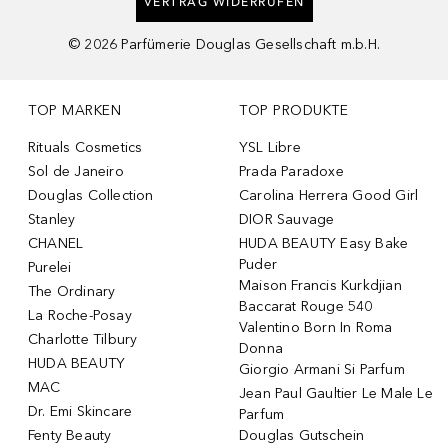
VERTRAG WIDERRUFEN
©
2026
Parfümerie Douglas Gesellschaft m.b.H.
TOP MARKEN
TOP PRODUKTE
Rituals Cosmetics
YSL Libre
Sol de Janeiro
Prada Paradoxe
Douglas Collection
Carolina Herrera Good Girl
Stanley
DIOR Sauvage
CHANEL
HUDA BEAUTY Easy Bake
Puder
Purelei
Maison Francis Kurkdjian
The Ordinary
Baccarat Rouge 540
La Roche-Posay
Valentino Born In Roma
Charlotte Tilbury
Donna
HUDA BEAUTY
Giorgio Armani Si Parfum
MAC
Jean Paul Gaultier Le Male Le
Dr. Emi Skincare
Parfum
Fenty Beauty
Douglas Gutschein