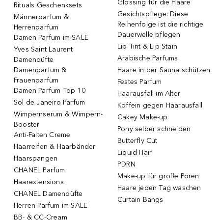
Glossing für die Haare
Rituals Geschenksets
Gesichtspflege: Diese
Männerparfum &
Reihenfolge ist die richtige
Herrenparfum
Dauerwelle pflegen
Damen Parfum im SALE
Lip Tint & Lip Stain
Yves Saint Laurent
Arabische Parfums
Damendüfte
Damenparfum &
Haare in der Sauna schützen
Frauenparfum
Festes Parfum
Damen Parfum Top 10
Haarausfall im Alter
Sol de Janeiro Parfum
Koffein gegen Haarausfall
Wimpernserum & Wimpern-
Cakey Make-up
Booster
Pony selber schneiden
Anti-Falten Creme
Butterfly Cut
Haarreifen & Haarbänder
Liquid Hair
Haarspangen
PDRN
CHANEL Parfum
Make-up für große Poren
Haarextensions
Haare jeden Tag waschen
CHANEL Damendüfte
Curtain Bangs
Herren Parfum im SALE
BB- & CC-Cream