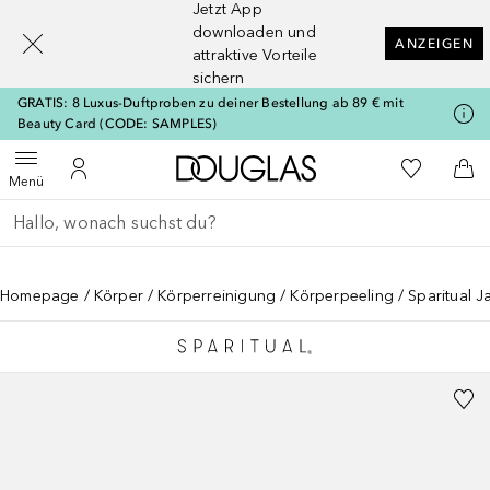
Jetzt App
[navigation.slideout.screenreader]
downloaden und
ANZEIGEN
attraktive Vorteile
sichern
GRATIS: 8 Luxus-Duftproben zu deiner Bestellung ab 89 € mit
Beauty Card (CODE: SAMPLES)
Zur Douglas Startseite
Zu Meiner 
Menü öffnen
Zu Meinem Kundenkonto
Zum
Menü
Gehe zurück
Suche ausführen
Homepage
Körper
Körperreinigung
Körperpeeling
Sparitual 