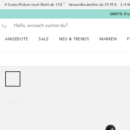
4 Gratis-Proben nach Wahl ab 10 € ¹ Versandkostenfrei ab 39,95 € 2–4 W
GRATIS: 8 L
Gehe zurück
Suche ausführen
ANGEBOTE
SALE
NEU & TRENDS
MARKEN
P
Angebote Menü öffnen
Sale Menü öffnen
NEU & TRENDS Menü öffnen
MARKEN Menü ö
P