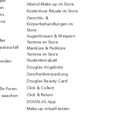
gen
Abend-Make-up im Store
ain
Kostenlose Rituale im Store
ums
Gesichts- &
una
Körperbehandlungen im
Store
Augenbrauen & Wimpern
lter
Termine im Store
aarausfall
Maniküre & Pediküre
Termine im Store
Studentenrabatt
neiden
Douglas Angebote
Geschenkverpackung
Douglas Beauty Card
Click & Collect
oße Poren
Click & Return
g waschen
DOUGLAS App
Make-up virtuell testen