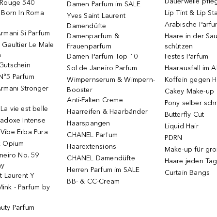
Dauerwelle pfle
 Rouge 540
Damen Parfum im SALE
o Born In Roma
Lip Tint & Lip St
Yves Saint Laurent
Arabische Parf
Damendüfte
rmani Si Parfum
Damenparfum &
Haare in der Sa
 Gaultier Le Male
Frauenparfum
schützen
m
Damen Parfum Top 10
Festes Parfum
Gutschein
Sol de Janeiro Parfum
Haarausfall im A
N°5 Parfum
Wimpernserum & Wimpern-
Koffein gegen H
Armani Stronger
Booster
Cakey Make-up
Anti-Falten Creme
Pony selber sch
a vie est belle
Haarreifen & Haarbänder
Butterfly Cut
radoxe Intense
Haarspangen
Liquid Hair
Vibe Erba Pura
CHANEL Parfum
PDRN
k Opium
Haarextensions
Make-up für gr
neiro No. 59
CHANEL Damendüfte
Haare jeden Ta
ay
Herren Parfum im SALE
Curtain Bangs
t Laurent Y
BB- & CC-Cream
ink - Parfum by
uty Parfum