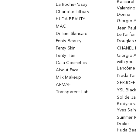
Baccarat
La Roche-Posay
Valentin
Charlotte Tilbury
Donna
HUDA BEAUTY
Giorgio A
MAC
Jean Paul
Dr. Emi Skincare
Le Parfu
Fenty Beauty
Douglas 
Fenty Skin
CHANEL 
Fenty Hair
Giorgio 
with you
Caia Cosmetics
Lancôme L
About Face
Prada Pa
Milk Makeup
XERJOFF 
ARMAF
YSL Blac
Transparent Lab
Sol de Ja
Bodyspr
Yves Sain
Summer M
Drake
Huda Bea