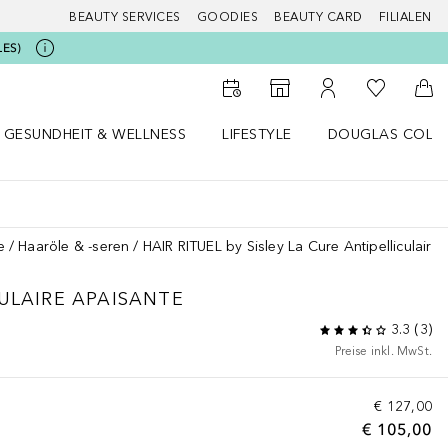
BEAUTY SERVICES
GOODIES
BEAUTY CARD
FILIALEN
LES)
Zu Meiner 
Zum Storefinder
Zu Meinem Kunde
Zum
GESUNDHEIT & WELLNESS
LIFESTYLE
DOUGLAS COLL
 öffnen
Gesundheit & Wellness Menü öffnen
Lifestyle Menü öffnen
Douglas Collecti
e
Haaröle & -seren
HAIR RITUEL by Sisley La Cure Antipelliculaire
ULAIRE APAISANTE
3.3
(
3
)
Preise inkl. MwSt.
€ 127,00
€ 105,00