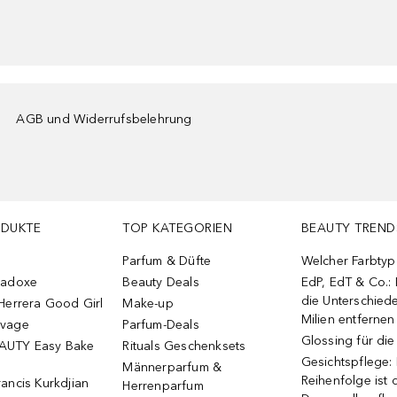
AGB und Widerrufsbelehrung
ODUKTE
TOP KATEGORIEN
BEAUTY TREND
Parfum & Düfte
Welcher Farbtyp 
radoxe
Beauty Deals
EdP, EdT & Co.:
die Unterschied
Herrera Good Girl
Make-up
Milien entfernen
uvage
Parfum-Deals
Glossing für di
AUTY Easy Bake
Rituals Geschenksets
Gesichtspflege:
Männerparfum &
Reihenfolge ist d
ancis Kurkdjian
Herrenparfum