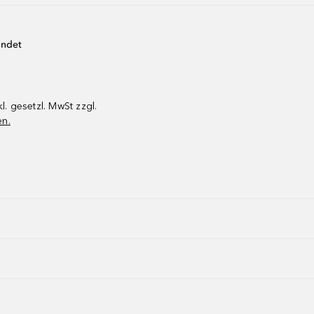
endet
kl. gesetzl. MwSt zzgl.
en.