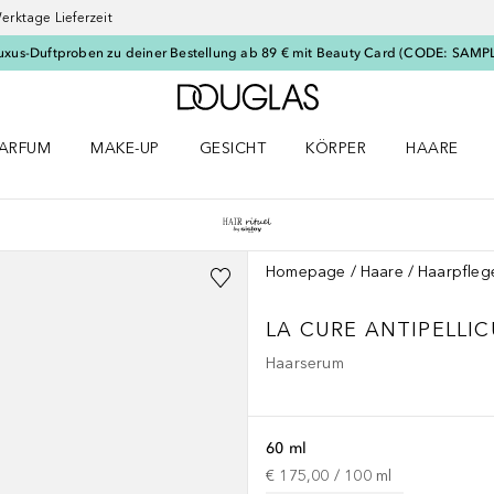
erktage Lieferzeit
uxus-Duftproben zu deiner Bestellung ab 89 € mit Beauty Card (CODE: SAMP
Zur Douglas Startseite
ARFUM
MAKE-UP
GESICHT
KÖRPER
HAARE
ffnen
arfum Menü öffnen
Make-up Menü öffnen
Gesicht Menü öffnen
Körper Menü öffnen
Haare Menü
Homepage
Haare
Haarpfleg
LA CURE ANTIPELLIC
Haarserum
60 ml
€ 175,00
 / 
100
ml