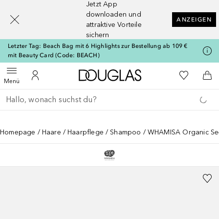
Jetzt App
[navigation.slideout.screenreader]
downloaden und
ANZEIGEN
attraktive Vorteile
sichern
Letzter Tag: Beach Bag mit 6 Highlights zur Bestellung ab 109 €
mit Beauty Card (Code: BEACH)
Zur Douglas Startseite
Zu Meiner 
Menü öffnen
Zu Meinem Kundenkonto
Zum
Menü
Gehe zurück
Suche ausführen
Homepage
Haare
Haarpflege
Shampoo
WHAMISA Organic See