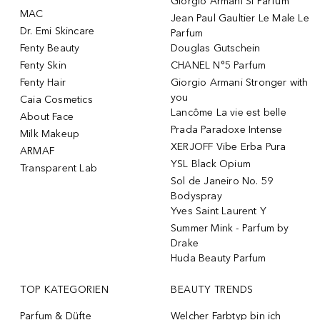
Giorgio Armani Si Parfum
MAC
Jean Paul Gaultier Le Male Le
Dr. Emi Skincare
Parfum
Fenty Beauty
Douglas Gutschein
Fenty Skin
CHANEL N°5 Parfum
Fenty Hair
Giorgio Armani Stronger with
you
Caia Cosmetics
Lancôme La vie est belle
About Face
Prada Paradoxe Intense
Milk Makeup
XERJOFF Vibe Erba Pura
ARMAF
YSL Black Opium
Transparent Lab
Sol de Janeiro No. 59
Bodyspray
Yves Saint Laurent Y
Summer Mink - Parfum by
Drake
Huda Beauty Parfum
TOP KATEGORIEN
BEAUTY TRENDS
Parfum & Düfte
Welcher Farbtyp bin ich