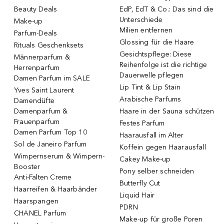
Beauty Deals
EdP, EdT & Co.: Das sind die
Unterschiede
Make-up
Milien entfernen
Parfum-Deals
Glossing für die Haare
Rituals Geschenksets
Gesichtspflege: Diese
Männerparfum &
Reihenfolge ist die richtige
Herrenparfum
Dauerwelle pflegen
Damen Parfum im SALE
Lip Tint & Lip Stain
Yves Saint Laurent
Arabische Parfums
Damendüfte
Damenparfum &
Haare in der Sauna schützen
Frauenparfum
Festes Parfum
Damen Parfum Top 10
Haarausfall im Alter
Sol de Janeiro Parfum
Koffein gegen Haarausfall
Wimpernserum & Wimpern-
Cakey Make-up
Booster
Pony selber schneiden
Anti-Falten Creme
Butterfly Cut
Haarreifen & Haarbänder
Liquid Hair
Haarspangen
PDRN
CHANEL Parfum
Make-up für große Poren