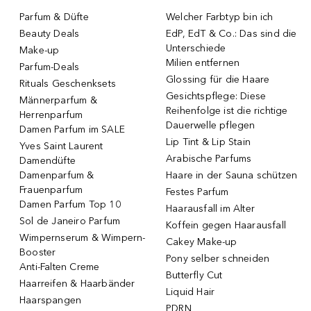
Parfum & Düfte
Welcher Farbtyp bin ich
Beauty Deals
EdP, EdT & Co.: Das sind die
Unterschiede
Make-up
Milien entfernen
Parfum-Deals
Glossing für die Haare
Rituals Geschenksets
Gesichtspflege: Diese
Männerparfum &
Reihenfolge ist die richtige
Herrenparfum
Dauerwelle pflegen
Damen Parfum im SALE
Lip Tint & Lip Stain
Yves Saint Laurent
Arabische Parfums
Damendüfte
Damenparfum &
Haare in der Sauna schützen
Frauenparfum
Festes Parfum
Damen Parfum Top 10
Haarausfall im Alter
Sol de Janeiro Parfum
Koffein gegen Haarausfall
Wimpernserum & Wimpern-
Cakey Make-up
Booster
Pony selber schneiden
Anti-Falten Creme
Butterfly Cut
Haarreifen & Haarbänder
Liquid Hair
Haarspangen
PDRN