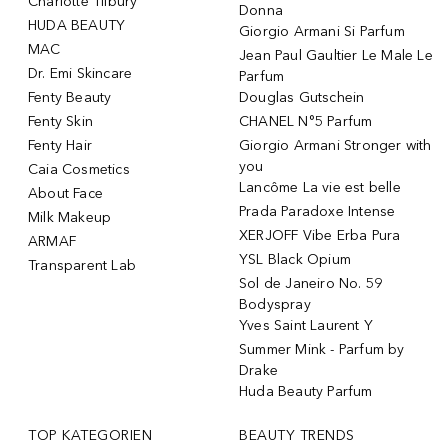
Charlotte Tilbury
Donna
HUDA BEAUTY
Giorgio Armani Si Parfum
MAC
Jean Paul Gaultier Le Male Le
Dr. Emi Skincare
Parfum
Fenty Beauty
Douglas Gutschein
Fenty Skin
CHANEL N°5 Parfum
Fenty Hair
Giorgio Armani Stronger with
you
Caia Cosmetics
Lancôme La vie est belle
About Face
Prada Paradoxe Intense
Milk Makeup
XERJOFF Vibe Erba Pura
ARMAF
YSL Black Opium
Transparent Lab
Sol de Janeiro No. 59
Bodyspray
Yves Saint Laurent Y
Summer Mink - Parfum by
Drake
Huda Beauty Parfum
TOP KATEGORIEN
BEAUTY TRENDS