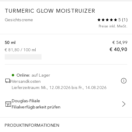
TURMERIC GLOW MOISTRUIZER
Gesichtscreme
5
(
1
)
Preise inkl. MwSt.
50 ml
€ 54,99
€ 40,90
€ 81,80
 / 
100
ml
Online
:
auf Lager
Versandkosten
Lieferzeitraum: Mi., 12.08.2026 bis Fr., 14.08.2026
Douglas-Filiale
Filialverfügbarkeit prüfen
IN DEN WARENKORB
mutase, Alcohol, Citral**, Geraniol**, Limonene**, Linalool**. *Ing
PRODUKTINFORMATIONEN