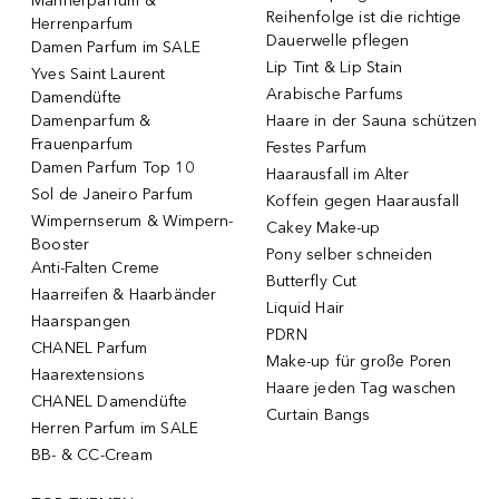
Männerparfum &
Reihenfolge ist die richtige
Herrenparfum
Dauerwelle pflegen
Damen Parfum im SALE
Lip Tint & Lip Stain
Yves Saint Laurent
Arabische Parfums
Damendüfte
Damenparfum &
Haare in der Sauna schützen
Frauenparfum
Festes Parfum
Damen Parfum Top 10
Haarausfall im Alter
Sol de Janeiro Parfum
Koffein gegen Haarausfall
Wimpernserum & Wimpern-
Cakey Make-up
Booster
Pony selber schneiden
Anti-Falten Creme
Butterfly Cut
Haarreifen & Haarbänder
Liquid Hair
Haarspangen
PDRN
CHANEL Parfum
Make-up für große Poren
Haarextensions
Haare jeden Tag waschen
CHANEL Damendüfte
Curtain Bangs
Herren Parfum im SALE
BB- & CC-Cream