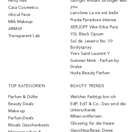
Fenty Hair
Giorgio Armani Stronger with
you
Caia Cosmetics
Lancôme La vie est belle
About Face
Prada Paradoxe Intense
Milk Makeup
XERJOFF Vibe Erba Pura
ARMAF
YSL Black Opium
Transparent Lab
Sol de Janeiro No. 59
Bodyspray
Yves Saint Laurent Y
Summer Mink - Parfum by
Drake
Huda Beauty Parfum
TOP KATEGORIEN
BEAUTY TRENDS
Parfum & Düfte
Welcher Farbtyp bin ich
Beauty Deals
EdP, EdT & Co.: Das sind die
Unterschiede
Make-up
Milien entfernen
Parfum-Deals
Glossing für die Haare
Rituals Geschenksets
Gesichtspflege: Diese