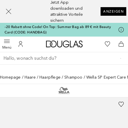
Jetzt App
[navigation.slideout.screenreader]
downloaden und
ANZEIGEN
attraktive Vorteile
sichern
–20 Rabatt ohne Code! On Top: Summer Bag ab 89 € mit Beauty
Card (CODE: HANDBAG)
Zur Douglas Startseite
Zu Meiner 
Menü öffnen
Zu Meinem Kundenkonto
Zum
Menü
Gehe zurück
Suche ausführen
Homepage
Haare
Haarpflege
Shampoo
Wella SP Expert Care 