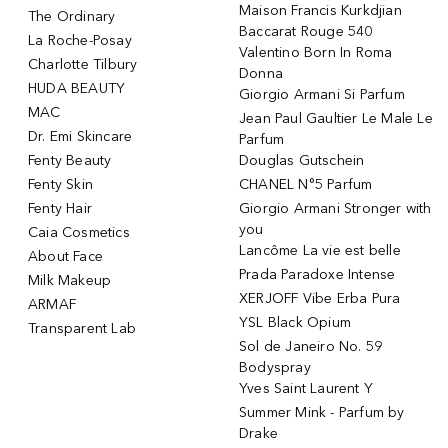
Maison Francis Kurkdjian
The Ordinary
Baccarat Rouge 540
La Roche-Posay
Valentino Born In Roma
Charlotte Tilbury
Donna
HUDA BEAUTY
Giorgio Armani Si Parfum
MAC
Jean Paul Gaultier Le Male Le
Dr. Emi Skincare
Parfum
Fenty Beauty
Douglas Gutschein
Fenty Skin
CHANEL N°5 Parfum
Fenty Hair
Giorgio Armani Stronger with
you
Caia Cosmetics
Lancôme La vie est belle
About Face
Prada Paradoxe Intense
Milk Makeup
XERJOFF Vibe Erba Pura
ARMAF
YSL Black Opium
Transparent Lab
Sol de Janeiro No. 59
Bodyspray
Yves Saint Laurent Y
Summer Mink - Parfum by
Drake