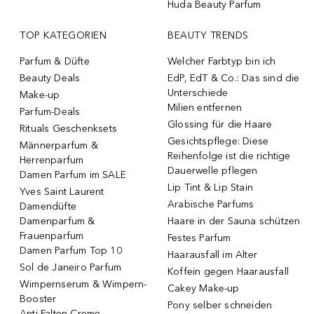
Huda Beauty Parfum
TOP KATEGORIEN
BEAUTY TRENDS
Parfum & Düfte
Welcher Farbtyp bin ich
Beauty Deals
EdP, EdT & Co.: Das sind die
Unterschiede
Make-up
Milien entfernen
Parfum-Deals
Glossing für die Haare
Rituals Geschenksets
Gesichtspflege: Diese
Männerparfum &
Reihenfolge ist die richtige
Herrenparfum
Dauerwelle pflegen
Damen Parfum im SALE
Lip Tint & Lip Stain
Yves Saint Laurent
Arabische Parfums
Damendüfte
Damenparfum &
Haare in der Sauna schützen
Frauenparfum
Festes Parfum
Damen Parfum Top 10
Haarausfall im Alter
Sol de Janeiro Parfum
Koffein gegen Haarausfall
Wimpernserum & Wimpern-
Cakey Make-up
Booster
Pony selber schneiden
Anti-Falten Creme