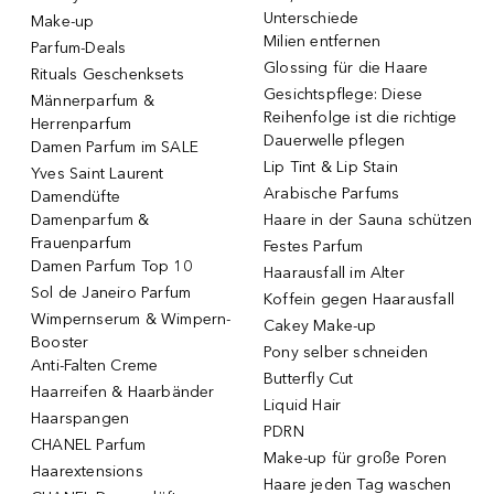
Unterschiede
Make-up
Milien entfernen
Parfum-Deals
Glossing für die Haare
Rituals Geschenksets
Gesichtspflege: Diese
Männerparfum &
Reihenfolge ist die richtige
Herrenparfum
Dauerwelle pflegen
Damen Parfum im SALE
Lip Tint & Lip Stain
Yves Saint Laurent
Arabische Parfums
Damendüfte
Damenparfum &
Haare in der Sauna schützen
Frauenparfum
Festes Parfum
Damen Parfum Top 10
Haarausfall im Alter
Sol de Janeiro Parfum
Koffein gegen Haarausfall
Wimpernserum & Wimpern-
Cakey Make-up
Booster
Pony selber schneiden
Anti-Falten Creme
Butterfly Cut
Haarreifen & Haarbänder
Liquid Hair
Haarspangen
PDRN
CHANEL Parfum
Make-up für große Poren
Haarextensions
Haare jeden Tag waschen