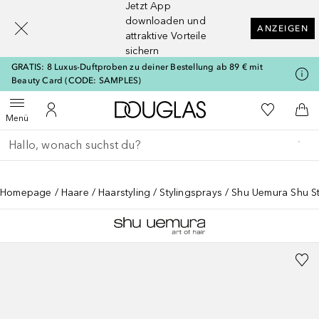
Jetzt App
[navigation.slideout.screenreader]
downloaden und
ANZEIGEN
attraktive Vorteile
sichern
GRATIS: 8 Luxus-Duftproben zu deiner Bestellung ab 89 € mit
Beauty Card (CODE: SAMPLES)
Zur Douglas Startseite
Zu Meiner 
Menü öffnen
Zu Meinem Kundenkonto
Zum
Menü
Gehe zurück
Suche ausführen
Homepage
Haare
Haarstyling
Stylingsprays
Shu Uemura Shu St