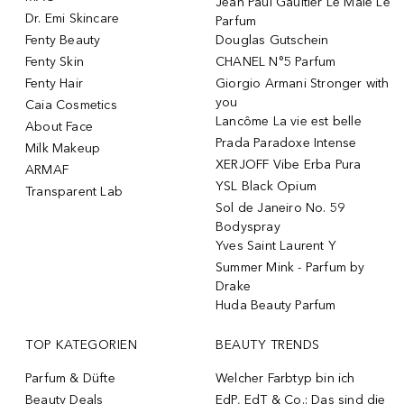
Jean Paul Gaultier Le Male Le
Dr. Emi Skincare
Parfum
Fenty Beauty
Douglas Gutschein
Fenty Skin
CHANEL N°5 Parfum
Fenty Hair
Giorgio Armani Stronger with
you
Caia Cosmetics
Lancôme La vie est belle
About Face
Prada Paradoxe Intense
Milk Makeup
XERJOFF Vibe Erba Pura
ARMAF
YSL Black Opium
Transparent Lab
Sol de Janeiro No. 59
Bodyspray
Yves Saint Laurent Y
Summer Mink - Parfum by
Drake
Huda Beauty Parfum
TOP KATEGORIEN
BEAUTY TRENDS
Parfum & Düfte
Welcher Farbtyp bin ich
Beauty Deals
EdP, EdT & Co.: Das sind die