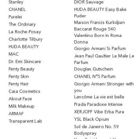
Stanley
DIOR Sauvage
CHANEL
HUDA BEAUTY Easy Bake
Puder
Purelei
Maison Francis Kurkdjian
The Ordinary
Baccarat Rouge 540
La Roche-Posay
Valentino Born In Roma
Charlotte Tilbury
Donna
HUDA BEAUTY
Giorgio Armani Si Parfum
MAC
Jean Paul Gaultier Le Male Le
Dr. Emi Skincare
Parfum
Fenty Beauty
Douglas Gutschein
Fenty Skin
CHANEL N°5 Parfum
Fenty Hair
Giorgio Armani Stronger with
you
Caia Cosmetics
Lancôme La vie est belle
About Face
Prada Paradoxe Intense
Milk Makeup
XERJOFF Vibe Erba Pura
ARMAF
YSL Black Opium
Transparent Lab
Sol de Janeiro No. 59
Bodyspray