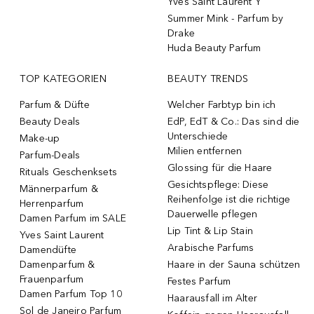
Yves Saint Laurent Y
Summer Mink - Parfum by
Drake
Huda Beauty Parfum
TOP KATEGORIEN
BEAUTY TRENDS
Parfum & Düfte
Welcher Farbtyp bin ich
Beauty Deals
EdP, EdT & Co.: Das sind die
Unterschiede
Make-up
Milien entfernen
Parfum-Deals
Glossing für die Haare
Rituals Geschenksets
Gesichtspflege: Diese
Männerparfum &
Reihenfolge ist die richtige
Herrenparfum
Dauerwelle pflegen
Damen Parfum im SALE
Lip Tint & Lip Stain
Yves Saint Laurent
Arabische Parfums
Damendüfte
Damenparfum &
Haare in der Sauna schützen
Frauenparfum
Festes Parfum
Damen Parfum Top 10
Haarausfall im Alter
Sol de Janeiro Parfum