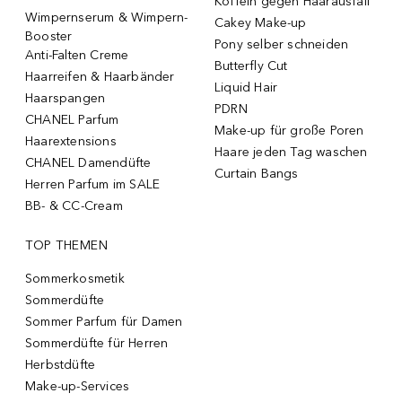
Koffein gegen Haarausfall
Wimpernserum & Wimpern-
Cakey Make-up
Booster
Pony selber schneiden
Anti-Falten Creme
Butterfly Cut
Haarreifen & Haarbänder
Liquid Hair
Haarspangen
PDRN
CHANEL Parfum
Make-up für große Poren
Haarextensions
Haare jeden Tag waschen
CHANEL Damendüfte
Curtain Bangs
Herren Parfum im SALE
BB- & CC-Cream
TOP THEMEN
Sommerkosmetik
Sommerdüfte
Sommer Parfum für Damen
Sommerdüfte für Herren
Herbstdüfte
Make-up-Services