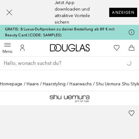
Jetzt App
[navigation.slideout.screenreader]
downloaden und
ANZEIGEN
attraktive Vorteile
sichern
GRATIS: 8 Luxus-Duftproben zu deiner Bestellung ab 89 € mit
Beauty Card (CODE: SAMPLES)
Zur Douglas Startseite
Zu Meiner 
Menü öffnen
Zu Meinem Kundenkonto
Zum
Menü
Gehe zurück
Suche ausführen
Homepage
Haare
Haarstyling
Haarwachs
Shu Uemura Shu Styl