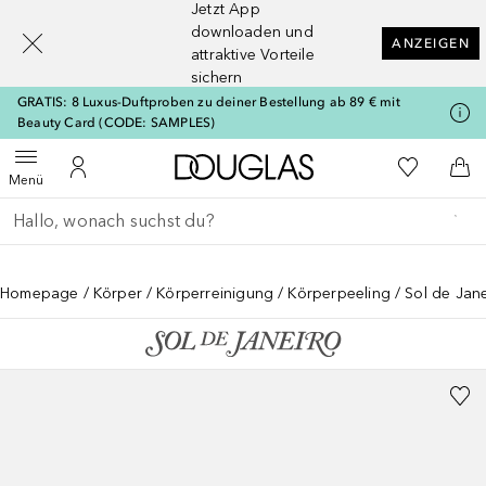
Jetzt App
[navigation.slideout.screenreader]
downloaden und
ANZEIGEN
attraktive Vorteile
sichern
GRATIS: 8 Luxus-Duftproben zu deiner Bestellung ab 89 € mit
Beauty Card (CODE: SAMPLES)
Zur Douglas Startseite
Zu Meiner 
Menü öffnen
Zu Meinem Kundenkonto
Zum
Menü
Gehe zurück
Suche ausführen
Homepage
Körper
Körperreinigung
Körperpeeling
Sol de Jan