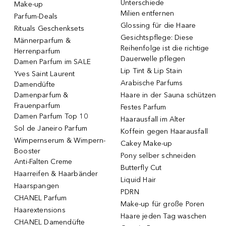
Unterschiede
Make-up
Milien entfernen
Parfum-Deals
Glossing für die Haare
Rituals Geschenksets
Gesichtspflege: Diese
Männerparfum &
Reihenfolge ist die richtige
Herrenparfum
Dauerwelle pflegen
Damen Parfum im SALE
Lip Tint & Lip Stain
Yves Saint Laurent
Arabische Parfums
Damendüfte
Damenparfum &
Haare in der Sauna schützen
Frauenparfum
Festes Parfum
Damen Parfum Top 10
Haarausfall im Alter
Sol de Janeiro Parfum
Koffein gegen Haarausfall
Wimpernserum & Wimpern-
Cakey Make-up
Booster
Pony selber schneiden
Anti-Falten Creme
Butterfly Cut
Haarreifen & Haarbänder
Liquid Hair
Haarspangen
PDRN
CHANEL Parfum
Make-up für große Poren
Haarextensions
Haare jeden Tag waschen
CHANEL Damendüfte