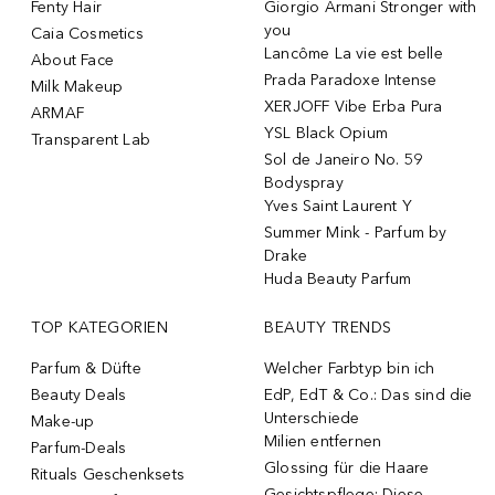
Fenty Hair
Giorgio Armani Stronger with
you
Caia Cosmetics
Lancôme La vie est belle
About Face
Prada Paradoxe Intense
Milk Makeup
XERJOFF Vibe Erba Pura
ARMAF
YSL Black Opium
Transparent Lab
Sol de Janeiro No. 59
Bodyspray
Yves Saint Laurent Y
Summer Mink - Parfum by
Drake
Huda Beauty Parfum
TOP KATEGORIEN
BEAUTY TRENDS
Parfum & Düfte
Welcher Farbtyp bin ich
Beauty Deals
EdP, EdT & Co.: Das sind die
Unterschiede
Make-up
Milien entfernen
Parfum-Deals
Glossing für die Haare
Rituals Geschenksets
Gesichtspflege: Diese