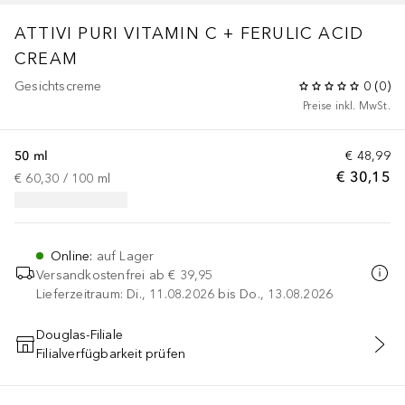
ATTIVI PURI
VITAMIN C + FERULIC ACID
CREAM
Gesichtscreme
0
(
0
)
Preise inkl. MwSt.
50 ml
€ 48,99
€ 30,15
€ 60,30
 / 
100
ml
Online
:
auf Lager
Versandkostenfrei ab
€ 39,95
Lieferzeitraum: Di., 11.08.2026 bis Do., 13.08.2026
Douglas-Filiale
Filialverfügbarkeit prüfen
IN DEN WARENKORB