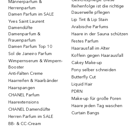
Männerparfum &
Reihenfolge ist die richtige
Herrenparfum
Dauerwelle pflegen
Damen Parfum im SALE
Lip Tint & Lip Stain
Yves Saint Laurent
Arabische Parfums
Damendüfte
Damenparfum &
Haare in der Sauna schützen
Frauenparfum
Festes Parfum
Damen Parfum Top 10
Haarausfall im Alter
Sol de Janeiro Parfum
Koffein gegen Haarausfall
Wimpernserum & Wimpern-
Cakey Make-up
Booster
Pony selber schneiden
Anti-Falten Creme
Butterfly Cut
Haarreifen & Haarbänder
Liquid Hair
Haarspangen
PDRN
CHANEL Parfum
Make-up für große Poren
Haarextensions
Haare jeden Tag waschen
CHANEL Damendüfte
Curtain Bangs
Herren Parfum im SALE
BB- & CC-Cream