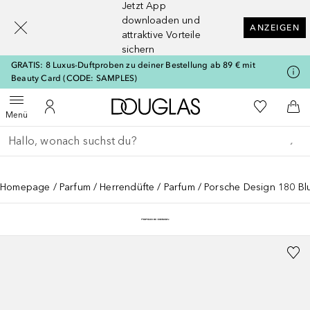
Jetzt App
[navigation.slideout.screenreader]
downloaden und
ANZEIGEN
attraktive Vorteile
sichern
GRATIS: 8 Luxus-Duftproben zu deiner Bestellung ab 89 € mit
Beauty Card (CODE: SAMPLES)
Zur Douglas Startseite
Zu Meiner 
Menü öffnen
Zu Meinem Kundenkonto
Zum
Menü
Gehe zurück
Suche ausführen
Homepage
Parfum
Herrendüfte
Parfum
Porsche Design 180 Bl