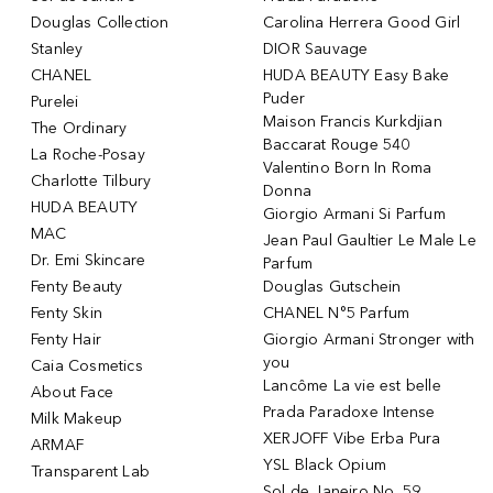
Douglas Collection
Carolina Herrera Good Girl
Stanley
DIOR Sauvage
CHANEL
HUDA BEAUTY Easy Bake
Puder
Purelei
Maison Francis Kurkdjian
The Ordinary
Baccarat Rouge 540
La Roche-Posay
Valentino Born In Roma
Charlotte Tilbury
Donna
HUDA BEAUTY
Giorgio Armani Si Parfum
MAC
Jean Paul Gaultier Le Male Le
Dr. Emi Skincare
Parfum
Fenty Beauty
Douglas Gutschein
Fenty Skin
CHANEL N°5 Parfum
Fenty Hair
Giorgio Armani Stronger with
you
Caia Cosmetics
Lancôme La vie est belle
About Face
Prada Paradoxe Intense
Milk Makeup
XERJOFF Vibe Erba Pura
ARMAF
YSL Black Opium
Transparent Lab
Sol de Janeiro No. 59