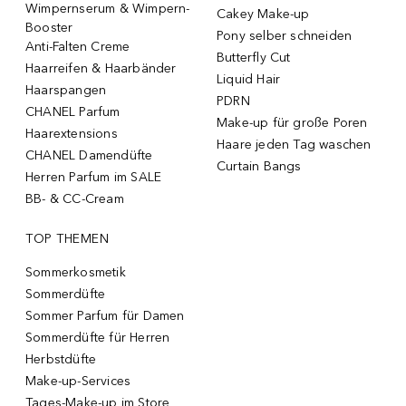
Wimpernserum & Wimpern-
Cakey Make-up
Booster
Pony selber schneiden
Anti-Falten Creme
Butterfly Cut
Haarreifen & Haarbänder
Liquid Hair
Haarspangen
PDRN
CHANEL Parfum
Make-up für große Poren
Haarextensions
Haare jeden Tag waschen
CHANEL Damendüfte
Curtain Bangs
Herren Parfum im SALE
BB- & CC-Cream
TOP THEMEN
Sommerkosmetik
Sommerdüfte
Sommer Parfum für Damen
Sommerdüfte für Herren
Herbstdüfte
Make-up-Services
Tages-Make-up im Store