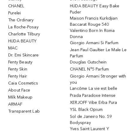
CHANEL
HUDA BEAUTY Easy Bake
Puder
Purelei
Maison Francis Kurkdjian
The Ordinary
Baccarat Rouge 540
La Roche-Posay
Valentino Born In Roma
Charlotte Tilbury
Donna
HUDA BEAUTY
Giorgio Armani Si Parfum
MAC
Jean Paul Gaultier Le Male Le
Dr. Emi Skincare
Parfum
Fenty Beauty
Douglas Gutschein
Fenty Skin
CHANEL N°5 Parfum
Fenty Hair
Giorgio Armani Stronger with
you
Caia Cosmetics
Lancôme La vie est belle
About Face
Prada Paradoxe Intense
Milk Makeup
XERJOFF Vibe Erba Pura
ARMAF
YSL Black Opium
Transparent Lab
Sol de Janeiro No. 59
Bodyspray
Yves Saint Laurent Y