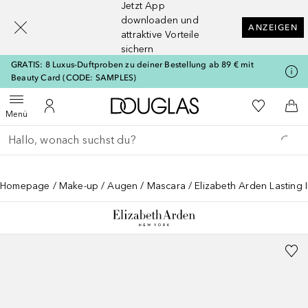
Jetzt App
[navigation.slideout.screenreader]
downloaden und
ANZEIGEN
attraktive Vorteile
sichern
GRATIS: 8 Luxus-Duftproben zu deiner Bestellung ab 89 € mit
Beauty Card (CODE: SAMPLES)
Zur Douglas Startseite
Zu Meiner 
Menü öffnen
Zu Meinem Kundenkonto
Zum
Menü
Gehe zurück
Suche ausführen
Homepage
Make-up
Augen
Mascara
Elizabeth Arden Lasting 