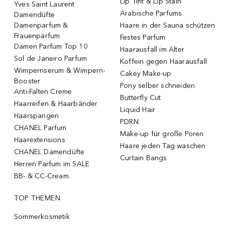
Lip Tint & Lip Stain
Yves Saint Laurent
Arabische Parfums
Damendüfte
Damenparfum &
Haare in der Sauna schützen
Frauenparfum
Festes Parfum
Damen Parfum Top 10
Haarausfall im Alter
Sol de Janeiro Parfum
Koffein gegen Haarausfall
Wimpernserum & Wimpern-
Cakey Make-up
Booster
Pony selber schneiden
Anti-Falten Creme
Butterfly Cut
Haarreifen & Haarbänder
Liquid Hair
Haarspangen
PDRN
CHANEL Parfum
Make-up für große Poren
Haarextensions
Haare jeden Tag waschen
CHANEL Damendüfte
Curtain Bangs
Herren Parfum im SALE
BB- & CC-Cream
TOP THEMEN
Sommerkosmetik