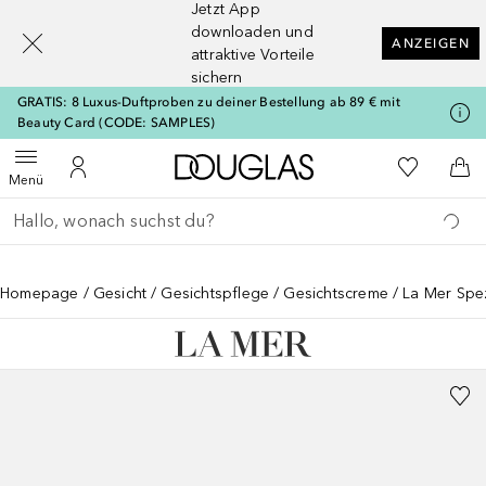
Jetzt App
[navigation.slideout.screenreader]
downloaden und
ANZEIGEN
attraktive Vorteile
sichern
GRATIS: 8 Luxus-Duftproben zu deiner Bestellung ab 89 € mit
Beauty Card (CODE: SAMPLES)
Zur Douglas Startseite
Zu Meiner 
Menü öffnen
Zu Meinem Kundenkonto
Zum
Menü
Gehe zurück
Suche ausführen
Homepage
Gesicht
Gesichtspflege
Gesichtscreme
La Mer Spez