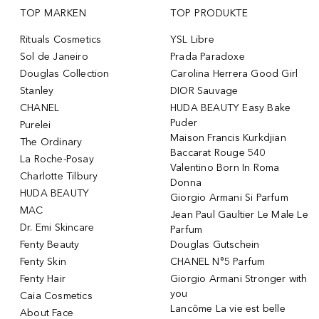
TOP MARKEN
TOP PRODUKTE
Rituals Cosmetics
YSL Libre
Sol de Janeiro
Prada Paradoxe
Douglas Collection
Carolina Herrera Good Girl
Stanley
DIOR Sauvage
CHANEL
HUDA BEAUTY Easy Bake
Puder
Purelei
Maison Francis Kurkdjian
The Ordinary
Baccarat Rouge 540
La Roche-Posay
Valentino Born In Roma
Charlotte Tilbury
Donna
HUDA BEAUTY
Giorgio Armani Si Parfum
MAC
Jean Paul Gaultier Le Male Le
Dr. Emi Skincare
Parfum
Fenty Beauty
Douglas Gutschein
Fenty Skin
CHANEL N°5 Parfum
Fenty Hair
Giorgio Armani Stronger with
you
Caia Cosmetics
Lancôme La vie est belle
About Face