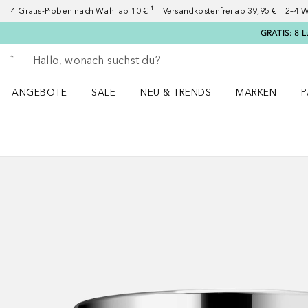
4 Gratis-Proben nach Wahl ab 10 € ¹ Versandkostenfrei ab 39,95 € 2–4 W
GRATIS: 8 L
Gehe zurück
Suche ausführen
ANGEBOTE
SALE
NEU & TRENDS
MARKEN
P
Angebote Menü öffnen
Sale Menü öffnen
NEU & TRENDS Menü öffnen
MARKEN Menü ö
P