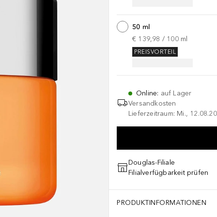
50 ml
€ 139,98
 / 
100
ml
PREISVORTEIL
Online
:
auf Lager
Versandkosten
Lieferzeitraum: Mi., 12.08.20
Douglas-Filiale
Filialverfügbarkeit prüfen
ATE CROSSPOLYMER, PROPYLENE GLYCOL DICAPRATE, PEG-8 LAUR
PRODUKTINFORMATIONEN