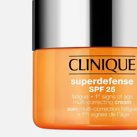
DROGENATED PALM GLYCERIDES, ACRYLATES/C10-30 ALKYL ACRYL