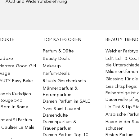
AGB und Widerrufsbelehrung
ODUKTE
TOP KATEGORIEN
BEAUTY TREND
Parfum & Düfte
Welcher Farbtyp 
radoxe
Beauty Deals
EdP, EdT & Co.:
die Unterschied
Herrera Good Girl
Make-up
Milien entfernen
uvage
Parfum-Deals
Glossing für di
AUTY Easy Bake
Rituals Geschenksets
Gesichtspflege:
Männerparfum &
Reihenfolge ist d
ancis Kurkdjian
Herrenparfum
Dauerwelle pfle
 Rouge 540
Damen Parfum im SALE
o Born In Roma
Lip Tint & Lip St
Yves Saint Laurent
Arabische Parf
Damendüfte
rmani Si Parfum
Damenparfum &
Haare in der Sa
 Gaultier Le Male
Frauenparfum
schützen
m
Damen Parfum Top 10
Festes Parfum