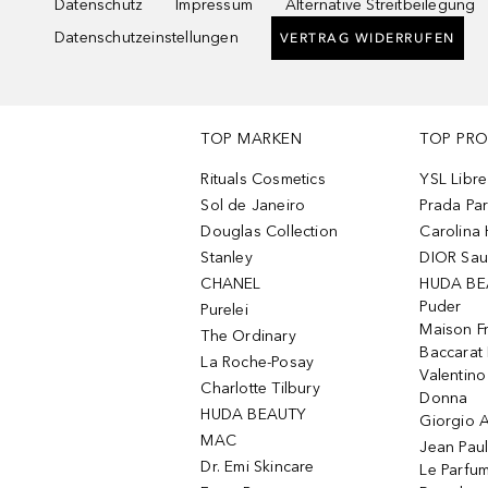
Datenschutz
Impressum
Alternative Streitbeilegung
Datenschutzeinstellungen
VERTRAG WIDERRUFEN
TOP MARKEN
TOP PR
Rituals Cosmetics
YSL Libre
Sol de Janeiro
Prada Pa
Douglas Collection
Carolina 
Stanley
DIOR Sa
CHANEL
HUDA BE
Puder
Purelei
Maison Fr
The Ordinary
Baccarat
La Roche-Posay
Valentin
Charlotte Tilbury
Donna
HUDA BEAUTY
Giorgio A
MAC
Jean Paul
Dr. Emi Skincare
Le Parfu