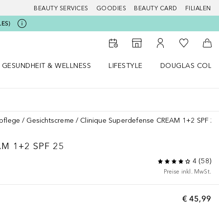
BEAUTY SERVICES
GOODIES
BEAUTY CARD
FILIALEN
LES)
Zu Meiner 
Zum Storefinder
Zu Meinem Kunde
Zum
GESUNDHEIT & WELLNESS
LIFESTYLE
DOUGLAS COLL
 öffnen
Gesundheit & Wellness Menü öffnen
Lifestyle Menü öffnen
Douglas Collecti
pflege
Gesichtscreme
Clinique Superdefense CREAM 1+2 SPF 25
M 1+2 SPF 25
4
(
58
)
Preise inkl. MwSt.
€ 45,99