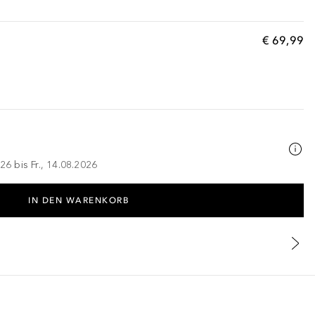
€ 69,99
26 bis Fr., 14.08.2026
IN DEN WARENKORB
ATE, HELIANTHUS ANNUUS (SUNFLOWER) SEEDCAKE, POLYETHYLEN