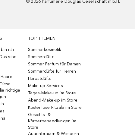
©
2026
Parfümerie Douglas Gesellschaft m.b.H.
S
TOP THEMEN
bin ich
Sommerkosmetik
 Das sind
Sommerdüfte
e
Sommer Parfum für Damen
Sommerdüfte für Herren
e Haare
Herbstdüfte
 Diese
Make-up-Services
ie richtige
Tages-Make-up im Store
gen
Abend-Make-up im Store
ain
Kostenlose Rituale im Store
ums
Gesichts- &
una
Körperbehandlungen im
Store
Augenbrauen & Wimpern