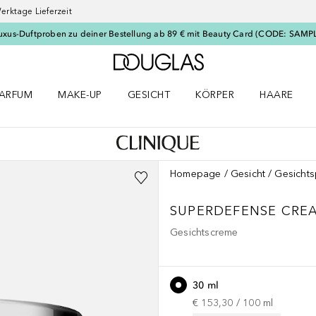
erktage Lieferzeit
uxus-Duftproben zu deiner Bestellung ab 89 € mit Beauty Card (CODE: SAMP
Zur Douglas Startseite
ARFUM
MAKE-UP
GESICHT
KÖRPER
HAARE
ffnen
arfum Menü öffnen
Make-up Menü öffnen
Gesicht Menü öffnen
Körper Menü öffnen
Haare Menü
Homepage
Gesicht
Gesichts
SUPERDEFENSE
CREA
Gesichtscreme
30 ml
€ 153,30
 / 
100
ml