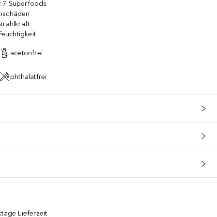
t 7 Superfoods
enschäden
trahlkraft
Feuchtigkeit
acetonfrei
phthalatfrei
tage Lieferzeit