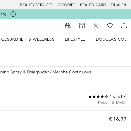
BEAUTY SERVICES
GOODIES
BEAUTY CARD
FILIALEN
LES)
Zu Meiner 
Zum Storefinder
Zu Meinem Kunde
Zum
GESUNDHEIT & WELLNESS
LIFESTYLE
DOUGLAS COLL
 öffnen
Gesundheit & Wellness Menü öffnen
Lifestyle Menü öffnen
Douglas Collecti
Fixing Spray & Fixierpuder
Morphe Continuous
4.6
(
619
)
Preise inkl. MwSt.
€ 16,99