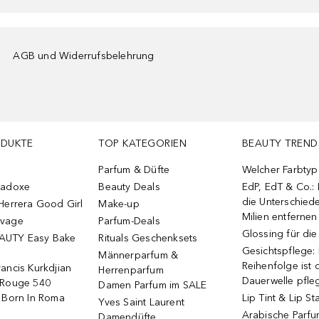
AGB und Widerrufsbelehrung
ODUKTE
TOP KATEGORIEN
BEAUTY TREND
Parfum & Düfte
Welcher Farbtyp 
radoxe
Beauty Deals
EdP, EdT & Co.:
die Unterschied
Herrera Good Girl
Make-up
Milien entfernen
uvage
Parfum-Deals
Glossing für di
AUTY Easy Bake
Rituals Geschenksets
Gesichtspflege:
Männerparfum &
Reihenfolge ist d
ancis Kurkdjian
Herrenparfum
Dauerwelle pfle
 Rouge 540
Damen Parfum im SALE
o Born In Roma
Lip Tint & Lip St
Yves Saint Laurent
Arabische Parf
Damendüfte