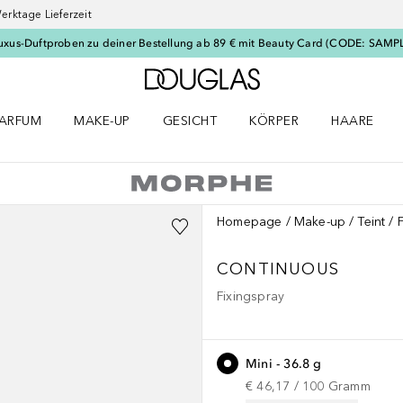
erktage Lieferzeit
uxus-Duftproben zu deiner Bestellung ab 89 € mit Beauty Card (CODE: SAMP
Zur Douglas Startseite
ARFUM
MAKE-UP
GESICHT
KÖRPER
HAARE
ffnen
arfum Menü öffnen
Make-up Menü öffnen
Gesicht Menü öffnen
Körper Menü öffnen
Haare Menü
Homepage
Make-up
Teint
CONTINUOUS
Fixingspray
Mini - 36.8 g
€ 46,17
 / 
100
Gramm