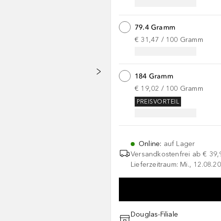
79.4 Gramm
€ 31,47
 / 
100
Gramm
184 Gramm
€ 19,02
 / 
100
Gramm
PREISVORTEIL
Online
:
auf Lager
Versandkostenfrei ab
€ 39,
Lieferzeitraum: Mi., 12.08.20
Douglas-Filiale