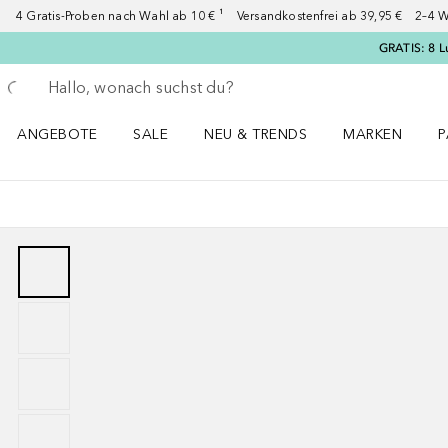
4 Gratis-Proben nach Wahl ab 10 € ¹ Versandkostenfrei ab 39,95 € 2–4 W
GRATIS: 8 L
Gehe zurück
Suche ausführen
ANGEBOTE
SALE
NEU & TRENDS
MARKEN
P
Angebote Menü öffnen
Sale Menü öffnen
NEU & TRENDS Menü öffnen
MARKEN Menü ö
P