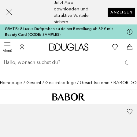
Jetzt App
[navigation.slideout.screenreader]
downloaden und
ANZEIGEN
attraktive Vorteile
sichern
GRATIS: 8 Luxus-Duftproben zu deiner Bestellung ab 89 € mit
Beauty Card (CODE: SAMPLES)
Zur Douglas Startseite
Zu Meiner 
Menü öffnen
Zu Meinem Kundenkonto
Zum
Menü
Gehe zurück
Suche ausführen
Homepage
Gesicht
Gesichtspflege
Gesichtscreme
BABOR DOC