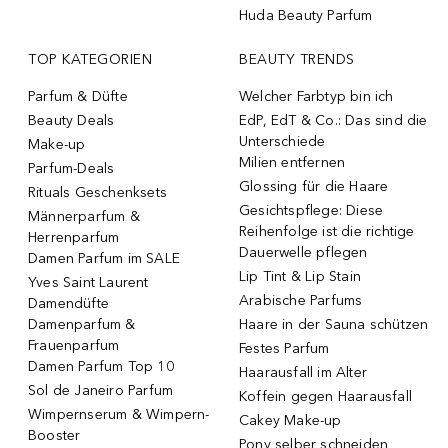
Huda Beauty Parfum
TOP KATEGORIEN
BEAUTY TRENDS
Parfum & Düfte
Welcher Farbtyp bin ich
Beauty Deals
EdP, EdT & Co.: Das sind die
Unterschiede
Make-up
Milien entfernen
Parfum-Deals
Glossing für die Haare
Rituals Geschenksets
Gesichtspflege: Diese
Männerparfum &
Reihenfolge ist die richtige
Herrenparfum
Dauerwelle pflegen
Damen Parfum im SALE
Lip Tint & Lip Stain
Yves Saint Laurent
Arabische Parfums
Damendüfte
Damenparfum &
Haare in der Sauna schützen
Frauenparfum
Festes Parfum
Damen Parfum Top 10
Haarausfall im Alter
Sol de Janeiro Parfum
Koffein gegen Haarausfall
Wimpernserum & Wimpern-
Cakey Make-up
Booster
Pony selber schneiden