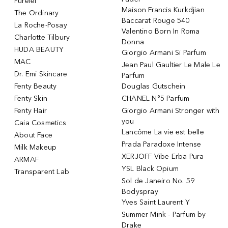
Purelei
Maison Francis Kurkdjian
The Ordinary
Baccarat Rouge 540
La Roche-Posay
Valentino Born In Roma
Charlotte Tilbury
Donna
HUDA BEAUTY
Giorgio Armani Si Parfum
MAC
Jean Paul Gaultier Le Male Le
Dr. Emi Skincare
Parfum
Fenty Beauty
Douglas Gutschein
Fenty Skin
CHANEL N°5 Parfum
Fenty Hair
Giorgio Armani Stronger with
you
Caia Cosmetics
Lancôme La vie est belle
About Face
Prada Paradoxe Intense
Milk Makeup
XERJOFF Vibe Erba Pura
ARMAF
YSL Black Opium
Transparent Lab
Sol de Janeiro No. 59
Bodyspray
Yves Saint Laurent Y
Summer Mink - Parfum by
Drake