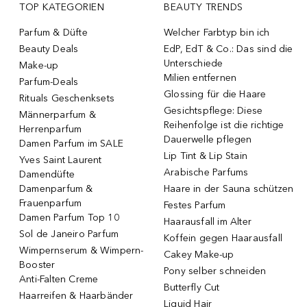
TOP KATEGORIEN
BEAUTY TRENDS
Parfum & Düfte
Welcher Farbtyp bin ich
Beauty Deals
EdP, EdT & Co.: Das sind die
Unterschiede
Make-up
Milien entfernen
Parfum-Deals
Glossing für die Haare
Rituals Geschenksets
Gesichtspflege: Diese
Männerparfum &
Reihenfolge ist die richtige
Herrenparfum
Dauerwelle pflegen
Damen Parfum im SALE
Lip Tint & Lip Stain
Yves Saint Laurent
Arabische Parfums
Damendüfte
Damenparfum &
Haare in der Sauna schützen
Frauenparfum
Festes Parfum
Damen Parfum Top 10
Haarausfall im Alter
Sol de Janeiro Parfum
Koffein gegen Haarausfall
Wimpernserum & Wimpern-
Cakey Make-up
Booster
Pony selber schneiden
Anti-Falten Creme
Butterfly Cut
Haarreifen & Haarbänder
Liquid Hair