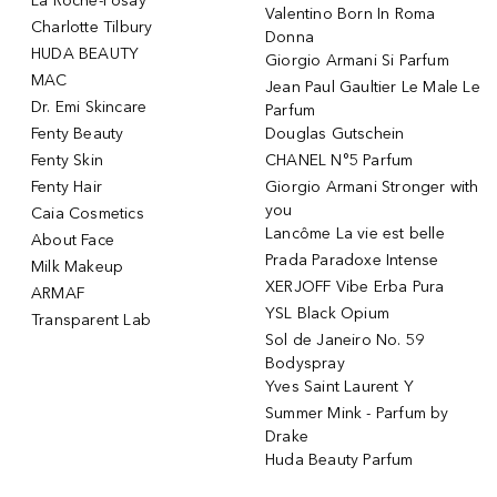
La Roche-Posay
Valentino Born In Roma
Charlotte Tilbury
Donna
HUDA BEAUTY
Giorgio Armani Si Parfum
MAC
Jean Paul Gaultier Le Male Le
Dr. Emi Skincare
Parfum
Fenty Beauty
Douglas Gutschein
Fenty Skin
CHANEL N°5 Parfum
Fenty Hair
Giorgio Armani Stronger with
you
Caia Cosmetics
Lancôme La vie est belle
About Face
Prada Paradoxe Intense
Milk Makeup
XERJOFF Vibe Erba Pura
ARMAF
YSL Black Opium
Transparent Lab
Sol de Janeiro No. 59
Bodyspray
Yves Saint Laurent Y
Summer Mink - Parfum by
Drake
Huda Beauty Parfum