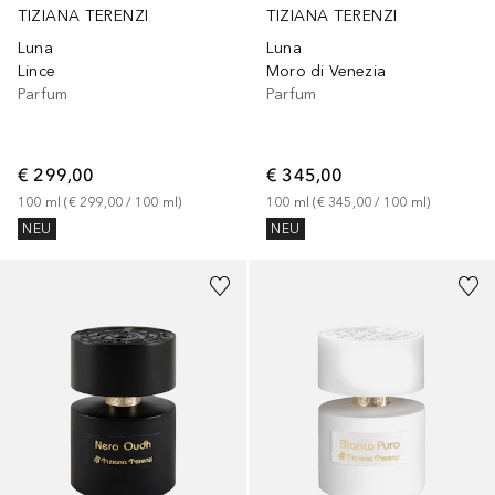
TIZIANA TERENZI
TIZIANA TERENZI
Luna
Luna
Lince
Moro di Venezia
Parfum
Parfum
€ 299,00
€ 345,00
100
ml
 (
€ 299,00
 / 
100
ml
)
100
ml
 (
€ 345,00
 / 
100
ml
)
NEU
NEU