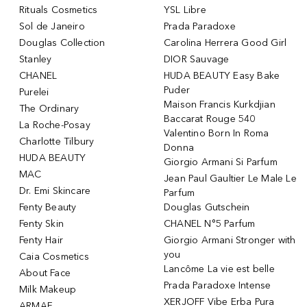
Rituals Cosmetics
YSL Libre
Sol de Janeiro
Prada Paradoxe
Douglas Collection
Carolina Herrera Good Girl
Stanley
DIOR Sauvage
CHANEL
HUDA BEAUTY Easy Bake
Puder
Purelei
Maison Francis Kurkdjian
The Ordinary
Baccarat Rouge 540
La Roche-Posay
Valentino Born In Roma
Charlotte Tilbury
Donna
HUDA BEAUTY
Giorgio Armani Si Parfum
MAC
Jean Paul Gaultier Le Male Le
Dr. Emi Skincare
Parfum
Fenty Beauty
Douglas Gutschein
Fenty Skin
CHANEL N°5 Parfum
Fenty Hair
Giorgio Armani Stronger with
you
Caia Cosmetics
Lancôme La vie est belle
About Face
Prada Paradoxe Intense
Milk Makeup
XERJOFF Vibe Erba Pura
ARMAF