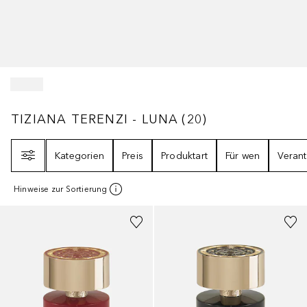
TIZIANA TERENZI - LUNA
20
ERGEBNISSE
TIZIANA TERENZI - LUNA
(
20
)
Filter
Kategorien
Preis
Produktart
Für wen
Veran
Hinweise zur Sortierung