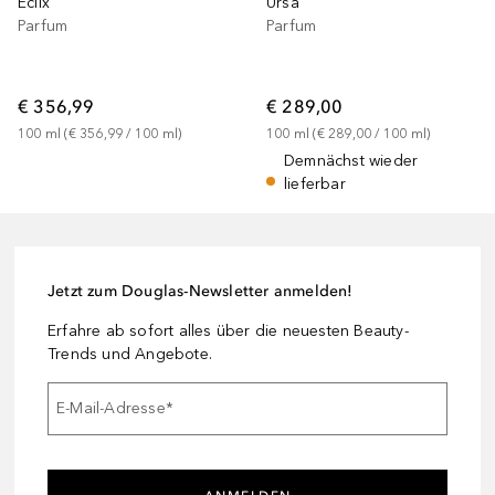
Ursa
Eclix
Parfum
Parfum
€ 289,00
€ 356,99
100
ml
 (
€ 289,00
 / 
100
ml
)
100
ml
 (
€ 356,99
 / 
100
ml
)
Demnächst wieder
lieferbar
Jetzt zum Douglas-Newsletter anmelden!
Erfahre ab sofort alles über die neuesten Beauty-
Trends und Angebote.
E-Mail-Adresse
*