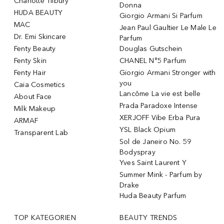
Charlotte Tilbury
Donna
HUDA BEAUTY
Giorgio Armani Si Parfum
MAC
Jean Paul Gaultier Le Male Le
Dr. Emi Skincare
Parfum
Fenty Beauty
Douglas Gutschein
Fenty Skin
CHANEL N°5 Parfum
Fenty Hair
Giorgio Armani Stronger with
you
Caia Cosmetics
Lancôme La vie est belle
About Face
Prada Paradoxe Intense
Milk Makeup
XERJOFF Vibe Erba Pura
ARMAF
YSL Black Opium
Transparent Lab
Sol de Janeiro No. 59
Bodyspray
Yves Saint Laurent Y
Summer Mink - Parfum by
Drake
Huda Beauty Parfum
TOP KATEGORIEN
BEAUTY TRENDS