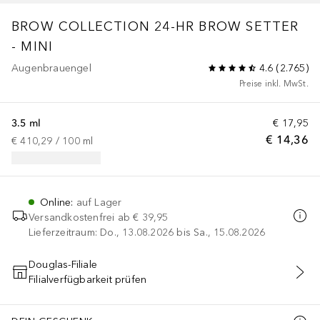
BROW COLLECTION
24-HR BROW SETTER
- MINI
Augenbrauengel
4.6
(
2.765
)
Preise inkl. MwSt.
3.5 ml
€ 17,95
€ 14,36
€ 410,29
 / 
100
ml
Online
:
auf Lager
Versandkostenfrei ab
€ 39,95
Lieferzeitraum: Do., 13.08.2026 bis Sa., 15.08.2026
Douglas-Filiale
Filialverfügbarkeit prüfen
IN DEN WARENKORB