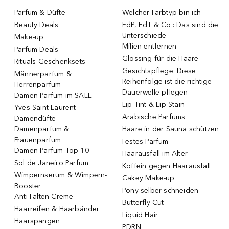
Parfum & Düfte
Welcher Farbtyp bin ich
Beauty Deals
EdP, EdT & Co.: Das sind die
Unterschiede
Make-up
Milien entfernen
Parfum-Deals
Glossing für die Haare
Rituals Geschenksets
Gesichtspflege: Diese
Männerparfum &
Reihenfolge ist die richtige
Herrenparfum
Dauerwelle pflegen
Damen Parfum im SALE
Lip Tint & Lip Stain
Yves Saint Laurent
Arabische Parfums
Damendüfte
Damenparfum &
Haare in der Sauna schützen
Frauenparfum
Festes Parfum
Damen Parfum Top 10
Haarausfall im Alter
Sol de Janeiro Parfum
Koffein gegen Haarausfall
Wimpernserum & Wimpern-
Cakey Make-up
Booster
Pony selber schneiden
Anti-Falten Creme
Butterfly Cut
Haarreifen & Haarbänder
Liquid Hair
Haarspangen
PDRN