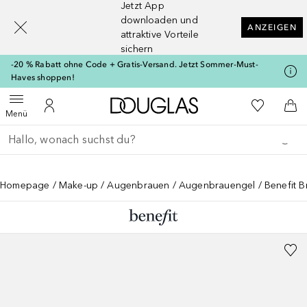
Jetzt App
[navigation.slideout.screenreader]
downloaden und
ANZEIGEN
attraktive Vorteile
sichern
-20 % Rabatt ohne Code + Gratis-Versand. Jetzt Sommer-Must-
Haves shoppen!
Zur Douglas Startseite
Zu Meiner 
Menü öffnen
Zu Meinem Kundenkonto
Zum
Menü
Gehe zurück
Suche ausführen
Homepage
Make-up
Augenbrauen
Augenbrauengel
Benefit B