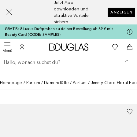
Jetzt App
[navigation.slideout.screenreader]
downloaden und
ANZEIGEN
attraktive Vorteile
sichern
GRATIS: 8 Luxus-Duftproben zu deiner Bestellung ab 89 € mit
Beauty Card (CODE: SAMPLES)
Zur Douglas Startseite
Zu Meiner 
Menü öffnen
Zu Meinem Kundenkonto
Zum
Menü
Gehe zurück
Suche ausführen
Homepage
Parfum
Damendüfte
Parfum
Jimmy Choo Floral Eau 