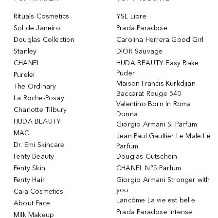
Rituals Cosmetics
YSL Libre
Sol de Janeiro
Prada Paradoxe
Douglas Collection
Carolina Herrera Good Girl
Stanley
DIOR Sauvage
CHANEL
HUDA BEAUTY Easy Bake
Puder
Purelei
Maison Francis Kurkdjian
The Ordinary
Baccarat Rouge 540
La Roche-Posay
Valentino Born In Roma
Charlotte Tilbury
Donna
HUDA BEAUTY
Giorgio Armani Si Parfum
MAC
Jean Paul Gaultier Le Male Le
Dr. Emi Skincare
Parfum
Fenty Beauty
Douglas Gutschein
Fenty Skin
CHANEL N°5 Parfum
Fenty Hair
Giorgio Armani Stronger with
you
Caia Cosmetics
Lancôme La vie est belle
About Face
Prada Paradoxe Intense
Milk Makeup