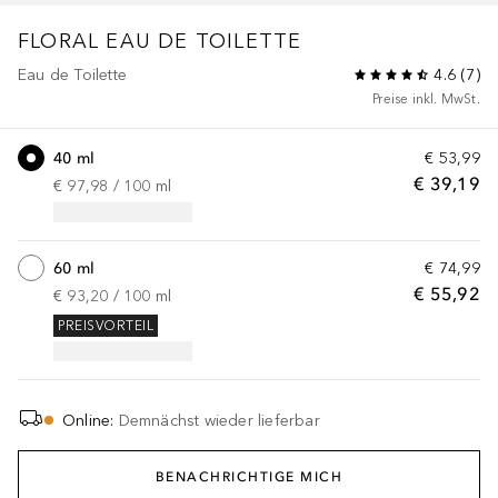
FLORAL
EAU DE TOILETTE
Eau de Toilette
4.6
(
7
)
Preise inkl. MwSt.
40 ml
€ 53,99
€ 39,19
€ 97,98
 / 
100
ml
60 ml
€ 74,99
€ 55,92
€ 93,20
 / 
100
ml
PREISVORTEIL
Online
:
Demnächst wieder lieferbar
BENACHRICHTIGE MICH