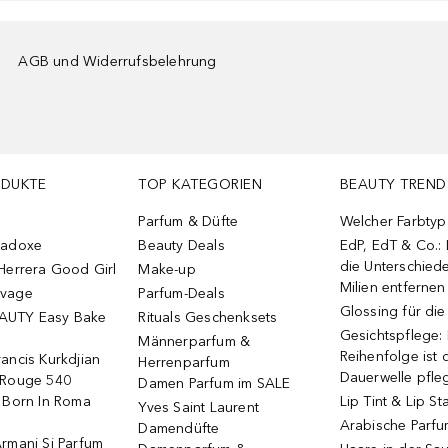
AGB und Widerrufsbelehrung
ODUKTE
TOP KATEGORIEN
BEAUTY TREND
Parfum & Düfte
Welcher Farbtyp 
radoxe
Beauty Deals
EdP, EdT & Co.:
die Unterschied
Herrera Good Girl
Make-up
Milien entfernen
uvage
Parfum-Deals
Glossing für di
AUTY Easy Bake
Rituals Geschenksets
Gesichtspflege:
Männerparfum &
Reihenfolge ist d
ancis Kurkdjian
Herrenparfum
Dauerwelle pfle
 Rouge 540
Damen Parfum im SALE
o Born In Roma
Lip Tint & Lip St
Yves Saint Laurent
Arabische Parf
Damendüfte
rmani Si Parfum