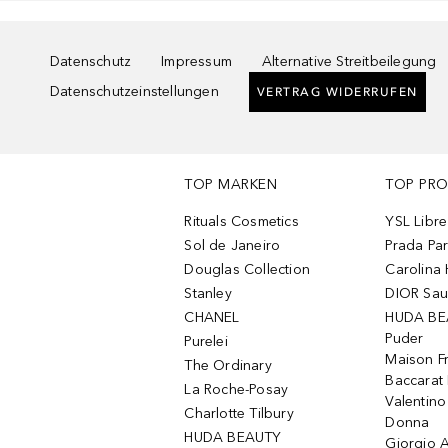
Datenschutz
Impressum
Alternative Streitbeilegung
Datenschutzeinstellungen
VERTRAG WIDERRUFEN
TOP MARKEN
TOP PR
Rituals Cosmetics
YSL Libre
Sol de Janeiro
Prada Pa
Douglas Collection
Carolina 
Stanley
DIOR Sa
CHANEL
HUDA BE
Puder
Purelei
Maison Fr
The Ordinary
Baccarat
La Roche-Posay
Valentin
Charlotte Tilbury
Donna
HUDA BEAUTY
Giorgio A