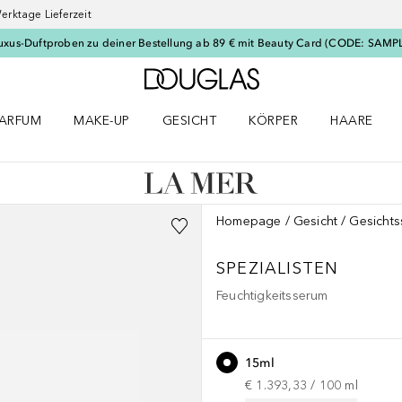
erktage Lieferzeit
uxus-Duftproben zu deiner Bestellung ab 89 € mit Beauty Card (CODE: SAMP
Zur Douglas Startseite
ARFUM
MAKE-UP
GESICHT
KÖRPER
HAARE
ffnen
arfum Menü öffnen
Make-up Menü öffnen
Gesicht Menü öffnen
Körper Menü öffnen
Haare Menü
Homepage
Gesicht
Gesicht
SPEZIALISTEN
Feuchtigkeitsserum
15ml
€ 1.393,33
 / 
100
ml