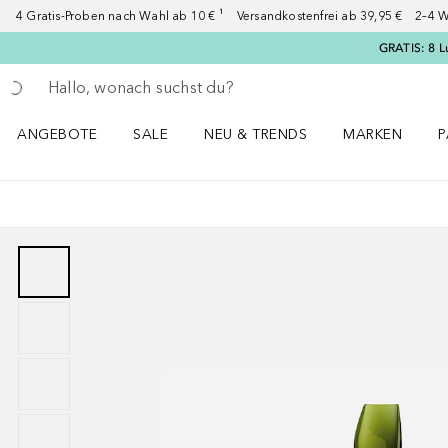
4 Gratis-Proben nach Wahl ab 10 € ¹ Versandkostenfrei ab 39,95 € 2–4 W
GRATIS: 8 L
Gehe zurück
Suche ausführen
ANGEBOTE
SALE
NEU & TRENDS
MARKEN
P
Angebote Menü öffnen
Sale Menü öffnen
NEU & TRENDS Menü öffnen
MARKEN Menü ö
P