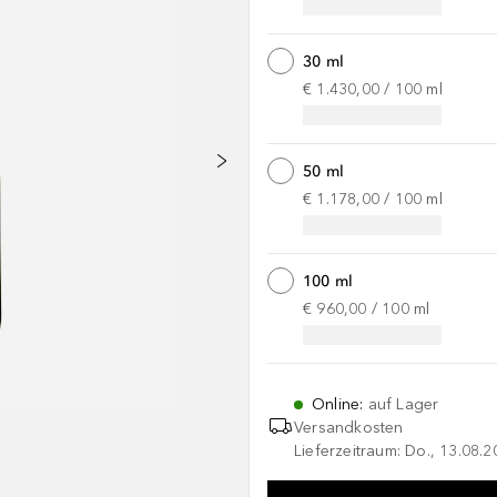
30 ml
€ 1.430,00
 / 
100
ml
50 ml
€ 1.178,00
 / 
100
ml
100 ml
€ 960,00
 / 
100
ml
Online
:
auf Lager
Versandkosten
Lieferzeitraum: Do., 13.08.2