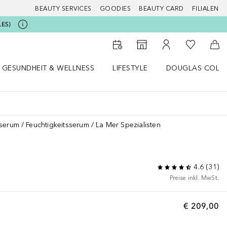
BEAUTY SERVICES
GOODIES
BEAUTY CARD
FILIALEN
LES)
Zu Meiner 
Zum Storefinder
Zu Meinem Kunde
Zum
GESUNDHEIT & WELLNESS
LIFESTYLE
DOUGLAS COLL
 öffnen
Gesundheit & Wellness Menü öffnen
Lifestyle Menü öffnen
Douglas Collecti
sserum
Feuchtigkeitsserum
La Mer Spezialisten
4.6
(
31
)
Preise inkl. MwSt.
€ 209,00