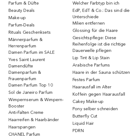
Parfum & Düfte
Welcher Farbtyp bin ich
Beauty Deals
EdP, EdT & Co.: Das sind die
Unterschiede
Make-up
Milien entfernen
Parfum-Deals
Glossing für die Haare
Rituals Geschenksets
Gesichtspflege: Diese
Männerparfum &
Reihenfolge ist die richtige
Herrenparfum
Dauerwelle pflegen
Damen Parfum im SALE
Lip Tint & Lip Stain
Yves Saint Laurent
Arabische Parfums
Damendüfte
Damenparfum &
Haare in der Sauna schützen
Frauenparfum
Festes Parfum
Damen Parfum Top 10
Haarausfall im Alter
Sol de Janeiro Parfum
Koffein gegen Haarausfall
Wimpernserum & Wimpern-
Cakey Make-up
Booster
Pony selber schneiden
Anti-Falten Creme
Butterfly Cut
Haarreifen & Haarbänder
Liquid Hair
Haarspangen
PDRN
CHANEL Parfum