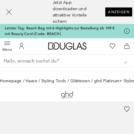
Jetzt App
[navigation.slideout.screenreader]
downloaden und
ANZEIGEN
attraktive Vorteile
sichern
Letzter Tag: Beach Bag mit 6 Highlights zur Bestellung ab 109 €
mit Beauty Card (Code: BEACH)
Zur Douglas Startseite
Zu Meiner 
Menü öffnen
Zu Meinem Kundenkonto
Zum
Menü
Gehe zurück
Suche ausführen
Homepage
Haare
Styling Tools
Glätteisen
ghd Platinum+ Style