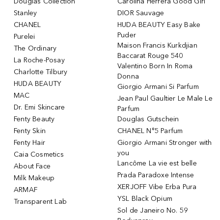
Douglas Collection
Carolina Herrera Good Girl
Stanley
DIOR Sauvage
CHANEL
HUDA BEAUTY Easy Bake
Puder
Purelei
Maison Francis Kurkdjian
The Ordinary
Baccarat Rouge 540
La Roche-Posay
Valentino Born In Roma
Charlotte Tilbury
Donna
HUDA BEAUTY
Giorgio Armani Si Parfum
MAC
Jean Paul Gaultier Le Male Le
Dr. Emi Skincare
Parfum
Fenty Beauty
Douglas Gutschein
Fenty Skin
CHANEL N°5 Parfum
Fenty Hair
Giorgio Armani Stronger with
you
Caia Cosmetics
Lancôme La vie est belle
About Face
Prada Paradoxe Intense
Milk Makeup
XERJOFF Vibe Erba Pura
ARMAF
YSL Black Opium
Transparent Lab
Sol de Janeiro No. 59