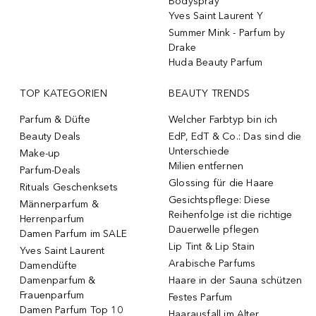
Bodyspray
Yves Saint Laurent Y
Summer Mink - Parfum by
Drake
Huda Beauty Parfum
TOP KATEGORIEN
BEAUTY TRENDS
Parfum & Düfte
Welcher Farbtyp bin ich
Beauty Deals
EdP, EdT & Co.: Das sind die
Unterschiede
Make-up
Milien entfernen
Parfum-Deals
Glossing für die Haare
Rituals Geschenksets
Gesichtspflege: Diese
Männerparfum &
Reihenfolge ist die richtige
Herrenparfum
Dauerwelle pflegen
Damen Parfum im SALE
Lip Tint & Lip Stain
Yves Saint Laurent
Arabische Parfums
Damendüfte
Damenparfum &
Haare in der Sauna schützen
Frauenparfum
Festes Parfum
Damen Parfum Top 10
Haarausfall im Alter