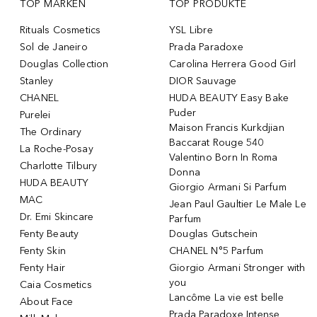
TOP MARKEN
TOP PRODUKTE
Rituals Cosmetics
YSL Libre
Sol de Janeiro
Prada Paradoxe
Douglas Collection
Carolina Herrera Good Girl
Stanley
DIOR Sauvage
CHANEL
HUDA BEAUTY Easy Bake
Puder
Purelei
Maison Francis Kurkdjian
The Ordinary
Baccarat Rouge 540
La Roche-Posay
Valentino Born In Roma
Charlotte Tilbury
Donna
HUDA BEAUTY
Giorgio Armani Si Parfum
MAC
Jean Paul Gaultier Le Male Le
Dr. Emi Skincare
Parfum
Fenty Beauty
Douglas Gutschein
Fenty Skin
CHANEL N°5 Parfum
Fenty Hair
Giorgio Armani Stronger with
you
Caia Cosmetics
Lancôme La vie est belle
About Face
Prada Paradoxe Intense