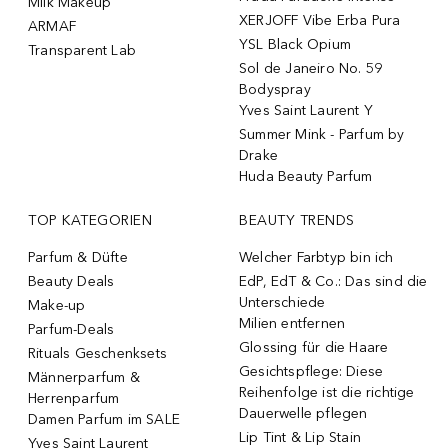
Milk Makeup
XERJOFF Vibe Erba Pura
ARMAF
YSL Black Opium
Transparent Lab
Sol de Janeiro No. 59
Bodyspray
Yves Saint Laurent Y
Summer Mink - Parfum by
Drake
Huda Beauty Parfum
TOP KATEGORIEN
BEAUTY TRENDS
Parfum & Düfte
Welcher Farbtyp bin ich
Beauty Deals
EdP, EdT & Co.: Das sind die
Unterschiede
Make-up
Milien entfernen
Parfum-Deals
Glossing für die Haare
Rituals Geschenksets
Gesichtspflege: Diese
Männerparfum &
Reihenfolge ist die richtige
Herrenparfum
Dauerwelle pflegen
Damen Parfum im SALE
Lip Tint & Lip Stain
Yves Saint Laurent