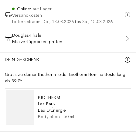
Online
:
auf Lager
Versandkosten
Lieferzeitraum: Do., 13.08.2026 bis Sa., 15.08.2026
Douglas-Filiale
Filialverfügbarkeit prüfen
IN DEN WARENKORB
DEIN GESCHENK
Gratis zu deiner Biotherm- oder Biotherm-Homme-Bestellung
ab 39 €*
BIOTHERM
Les Eaux
Eau D'Énergie
Bodylotion
-
50
ml
C ACID, MICA, CI 77163 / BISMUTH OXYCHLORIDE, CI 77491 / 