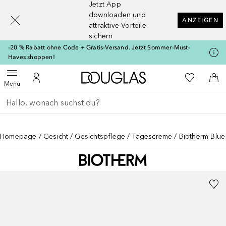
Jetzt App
[navigation.slideout.screenreader]
downloaden und
ANZEIGEN
attraktive Vorteile
sichern
-20 % Rabatt ohne Code + Gratis-Versand. Jetzt Sommer-Must-
Haves shoppen!
Zur Douglas Startseite
Zu Meiner 
Menü öffnen
Zu Meinem Kundenkonto
Zum
Menü
Gehe zurück
Suche ausführen
Homepage
Gesicht
Gesichtspflege
Tagescreme
Biotherm Blue 