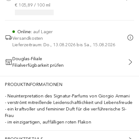
€ 105,89
 / 
100
ml
Online
:
auf Lager
Versandkosten
Lieferzeitraum: Do., 13.08.2026 bis Sa., 15.08.2026
Douglas-Filiale
Filialverfügbarkeit prüfen
IN DEN WARENKORB
PRODUKTINFORMATIONEN
Neuinterpretation des Signatur-Parfums von Giorgio Armani
verströmt mitreißende Leidenschaftlichkeit und Lebensfreude
ein kraftvoller und femininer Duft für die verführerische Sì-
Frau
im einzigartigen, auffälligen roten Flakon