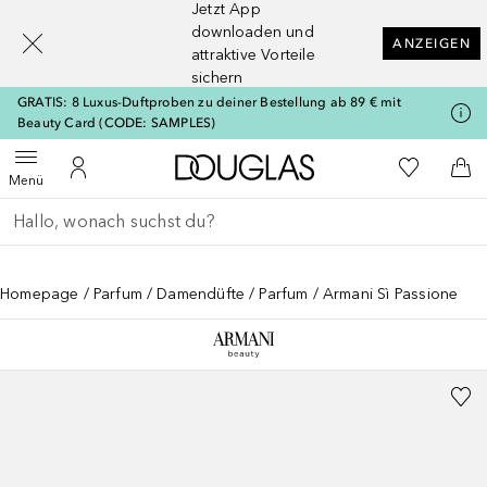
Jetzt App
[navigation.slideout.screenreader]
downloaden und
ANZEIGEN
attraktive Vorteile
sichern
GRATIS: 8 Luxus-Duftproben zu deiner Bestellung ab 89 € mit
Beauty Card (CODE: SAMPLES)
Zur Douglas Startseite
Zu Meiner 
Menü öffnen
Zu Meinem Kundenkonto
Zum
Menü
Gehe zurück
Suche ausführen
Homepage
Parfum
Damendüfte
Parfum
Armani Sì Passione