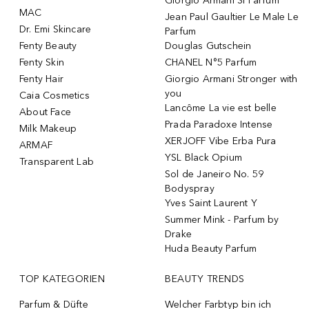
Giorgio Armani Si Parfum
MAC
Jean Paul Gaultier Le Male Le
Dr. Emi Skincare
Parfum
Fenty Beauty
Douglas Gutschein
Fenty Skin
CHANEL N°5 Parfum
Fenty Hair
Giorgio Armani Stronger with
you
Caia Cosmetics
Lancôme La vie est belle
About Face
Prada Paradoxe Intense
Milk Makeup
XERJOFF Vibe Erba Pura
ARMAF
YSL Black Opium
Transparent Lab
Sol de Janeiro No. 59
Bodyspray
Yves Saint Laurent Y
Summer Mink - Parfum by
Drake
Huda Beauty Parfum
TOP KATEGORIEN
BEAUTY TRENDS
Parfum & Düfte
Welcher Farbtyp bin ich