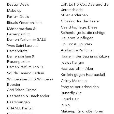
Beauty Deals
EdP, EdT & Co.: Das sind die
Unterschiede
Make-up
Milien entfernen
Parfum-Deals
Glossing für die Haare
Rituals Geschenksets
Gesichtspflege: Diese
Männerparfum &
Reihenfolge ist die richtige
Herrenparfum
Dauerwelle pflegen
Damen Parfum im SALE
Lip Tint & Lip Stain
Yves Saint Laurent
Arabische Parfums
Damendüfte
Damenparfum &
Haare in der Sauna schützen
Frauenparfum
Festes Parfum
Damen Parfum Top 10
Haarausfall im Alter
Sol de Janeiro Parfum
Koffein gegen Haarausfall
Wimpernserum & Wimpern-
Cakey Make-up
Booster
Pony selber schneiden
Anti-Falten Creme
Butterfly Cut
Haarreifen & Haarbänder
Liquid Hair
Haarspangen
PDRN
CHANEL Parfum
Make-up für große Poren