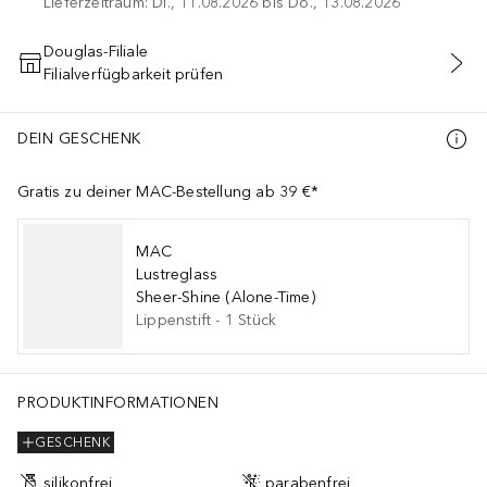
Lieferzeitraum: Di., 11.08.2026 bis Do., 13.08.2026
Douglas-Filiale
Filialverfügbarkeit prüfen
IN DEN WARENKORB
DEIN GESCHENK
Gratis zu deiner MAC-Bestellung ab 39 €*
MAC
Lustreglass
Sheer-Shine (Alone-Time)
Lippenstift
-
1
Stück
PRODUKTINFORMATIONEN
GESCHENK
silikonfrei
parabenfrei