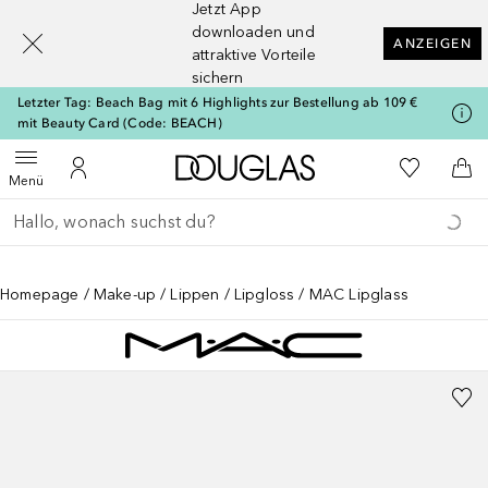
Jetzt App
[navigation.slideout.screenreader]
downloaden und
ANZEIGEN
attraktive Vorteile
sichern
Letzter Tag: Beach Bag mit 6 Highlights zur Bestellung ab 109 €
mit Beauty Card (Code: BEACH)
Zur Douglas Startseite
Zu Meiner 
Menü öffnen
Zu Meinem Kundenkonto
Zum
Menü
Gehe zurück
Suche ausführen
Homepage
Make-up
Lippen
Lipgloss
MAC Lipglass