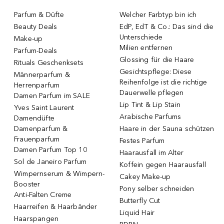
Parfum & Düfte
Welcher Farbtyp bin ich
Beauty Deals
EdP, EdT & Co.: Das sind die
Unterschiede
Make-up
Milien entfernen
Parfum-Deals
Glossing für die Haare
Rituals Geschenksets
Gesichtspflege: Diese
Männerparfum &
Reihenfolge ist die richtige
Herrenparfum
Dauerwelle pflegen
Damen Parfum im SALE
Lip Tint & Lip Stain
Yves Saint Laurent
Arabische Parfums
Damendüfte
Damenparfum &
Haare in der Sauna schützen
Frauenparfum
Festes Parfum
Damen Parfum Top 10
Haarausfall im Alter
Sol de Janeiro Parfum
Koffein gegen Haarausfall
Wimpernserum & Wimpern-
Cakey Make-up
Booster
Pony selber schneiden
Anti-Falten Creme
Butterfly Cut
Haarreifen & Haarbänder
Liquid Hair
Haarspangen