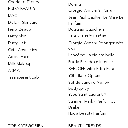
Charlotte Tilbury
Donna
HUDA BEAUTY
Giorgio Armani Si Parfum
MAC
Jean Paul Gaultier Le Male Le
Dr. Emi Skincare
Parfum
Fenty Beauty
Douglas Gutschein
Fenty Skin
CHANEL N°5 Parfum
Fenty Hair
Giorgio Armani Stronger with
you
Caia Cosmetics
Lancôme La vie est belle
About Face
Prada Paradoxe Intense
Milk Makeup
XERJOFF Vibe Erba Pura
ARMAF
YSL Black Opium
Transparent Lab
Sol de Janeiro No. 59
Bodyspray
Yves Saint Laurent Y
Summer Mink - Parfum by
Drake
Huda Beauty Parfum
TOP KATEGORIEN
BEAUTY TRENDS