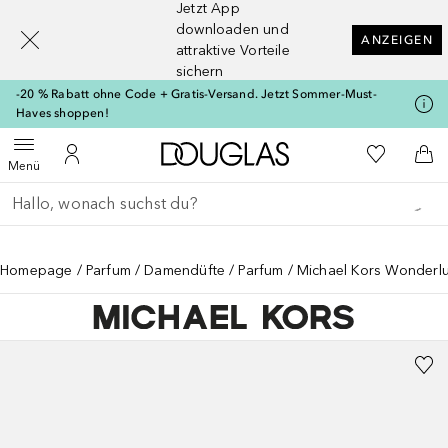
Jetzt App
[navigation.slideout.screenreader]
downloaden und
ANZEIGEN
attraktive Vorteile
sichern
-20 % Rabatt ohne Code + Gratis-Versand. Jetzt Sommer-Must-
Haves shoppen!
Zur Douglas Startseite
Zu Meiner 
Menü öffnen
Zu Meinem Kundenkonto
Zum
Menü
Gehe zurück
Suche ausführen
Homepage
Parfum
Damendüfte
Parfum
Michael Kors Wonderlu