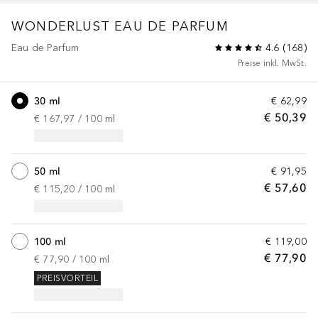
WONDERLUST
EAU DE PARFUM
Eau de Parfum
4.6
(
168
)
Preise inkl. MwSt.
30 ml
€ 62,99
€ 50,39
€ 167,97
 / 
100
ml
50 ml
€ 91,95
€ 57,60
€ 115,20
 / 
100
ml
100 ml
€ 119,00
€ 77,90
€ 77,90
 / 
100
ml
PREISVORTEIL