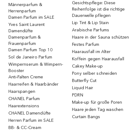
Gesichtspflege: Diese
Männerparfum &
Reihenfolge ist die richtige
Herrenparfum
Dauerwelle pflegen
Damen Parfum im SALE
Lip Tint & Lip Stain
Yves Saint Laurent
Arabische Parfums
Damendüfte
Damenparfum &
Haare in der Sauna schützen
Frauenparfum
Festes Parfum
Damen Parfum Top 10
Haarausfall im Alter
Sol de Janeiro Parfum
Koffein gegen Haarausfall
Wimpernserum & Wimpern-
Cakey Make-up
Booster
Pony selber schneiden
Anti-Falten Creme
Butterfly Cut
Haarreifen & Haarbänder
Liquid Hair
Haarspangen
PDRN
CHANEL Parfum
Make-up für große Poren
Haarextensions
Haare jeden Tag waschen
CHANEL Damendüfte
Curtain Bangs
Herren Parfum im SALE
BB- & CC-Cream