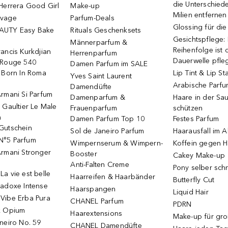
die Unterschied
Herrera Good Girl
Make-up
Milien entfernen
uvage
Parfum-Deals
Glossing für di
AUTY Easy Bake
Rituals Geschenksets
Gesichtspflege:
Männerparfum &
Reihenfolge ist d
ancis Kurkdjian
Herrenparfum
Dauerwelle pfle
 Rouge 540
Damen Parfum im SALE
o Born In Roma
Lip Tint & Lip St
Yves Saint Laurent
Arabische Parf
Damendüfte
rmani Si Parfum
Damenparfum &
Haare in der Sa
 Gaultier Le Male
Frauenparfum
schützen
m
Damen Parfum Top 10
Festes Parfum
Gutschein
Sol de Janeiro Parfum
Haarausfall im A
N°5 Parfum
Wimpernserum & Wimpern-
Koffein gegen H
Armani Stronger
Booster
Cakey Make-up
Anti-Falten Creme
Pony selber sch
a vie est belle
Haarreifen & Haarbänder
Butterfly Cut
radoxe Intense
Haarspangen
Liquid Hair
Vibe Erba Pura
CHANEL Parfum
PDRN
k Opium
Haarextensions
Make-up für gr
neiro No. 59
CHANEL Damendüfte