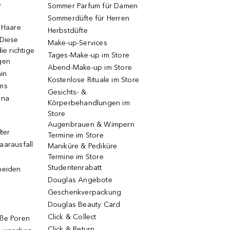
e
Sommer Parfum für Damen
Sommerdüfte für Herren
e Haare
Herbstdüfte
 Diese
Make-up-Services
ie richtige
Tages-Make-up im Store
gen
Abend-Make-up im Store
ain
Kostenlose Rituale im Store
ums
Gesichts- &
una
Körperbehandlungen im
Store
Augenbrauen & Wimpern
lter
Termine im Store
aarausfall
Maniküre & Pediküre
Termine im Store
Studentenrabatt
neiden
Douglas Angebote
Geschenkverpackung
Douglas Beauty Card
Click & Collect
oße Poren
Click & Return