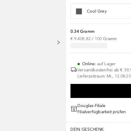
Cool Grey
0.34 Gramm
€ 9.408,82
 / 
100
Gramm
Online
:
auf Lager
Versandkostenfrei ab
€ 39,
Lieferzeitraum: Mi., 12.08.20
Douglas-Filiale
Filialverfügbarkeit prüfen
DEIN GESCHENK