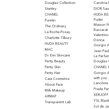
Douglas Collection
Carolina 
Stanley
DIOR Sa
CHANEL
HUDA BE
Puder
Purelei
Maison Fr
The Ordinary
Baccarat
La Roche-Posay
Valentin
Charlotte Tilbury
Donna
HUDA BEAUTY
Giorgio A
MAC
Jean Paul
Dr. Emi Skincare
Le Parfu
Fenty Beauty
Douglas 
Fenty Skin
CHANEL 
Fenty Hair
Giorgio 
with you
Caia Cosmetics
Lancôme L
About Face
Prada Pa
Milk Makeup
XERJOFF 
ARMAF
YSL Blac
Transparent Lab
Sol de Ja