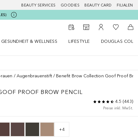
BEAUTY SERVICES
GOODIES
BEAUTY CARD
FILIALEN
LES)
Zu Meiner 
Zum Storefinder
Zu Meinem Kunde
Zum
GESUNDHEIT & WELLNESS
LIFESTYLE
DOUGLAS COLL
 öffnen
Gesundheit & Wellness Menü öffnen
Lifestyle Menü öffnen
Douglas Collecti
rauen
Augenbrauenstift
Benefit Brow Collection Goof Proof Brow
GOOF PROOF BROW PENCIL
4.5
(
443
)
Preise inkl. MwSt.
+
4