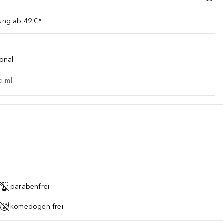
lung ab 49 €*
onal
5
ml
parabenfrei
komedogen-frei