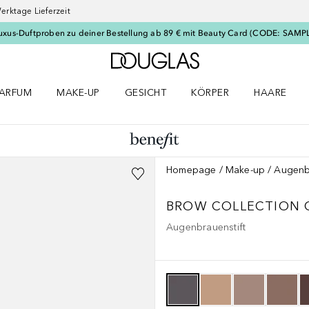
erktage Lieferzeit
uxus-Duftproben zu deiner Bestellung ab 89 € mit Beauty Card (CODE: SAMP
Zur Douglas Startseite
ARFUM
MAKE-UP
GESICHT
KÖRPER
HAARE
ffnen
arfum Menü öffnen
Make-up Menü öffnen
Gesicht Menü öffnen
Körper Menü öffnen
Haare Menü
Homepage
Make-up
Augenb
BROW COLLECTION
Augenbrauenstift