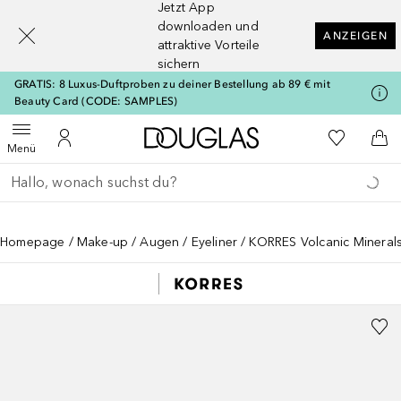
Jetzt App
[navigation.slideout.screenreader]
downloaden und
ANZEIGEN
attraktive Vorteile
sichern
GRATIS: 8 Luxus-Duftproben zu deiner Bestellung ab 89 € mit
Beauty Card (CODE: SAMPLES)
Zur Douglas Startseite
Zu Meiner 
Menü öffnen
Zu Meinem Kundenkonto
Zum
Menü
Gehe zurück
Suche ausführen
Homepage
Make-up
Augen
Eyeliner
KORRES Volcanic Mineral