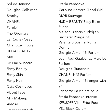
Sol de Janeiro
Prada Paradoxe
Douglas Collection
Carolina Herrera Good Girl
Stanley
DIOR Sauvage
CHANEL
HUDA BEAUTY Easy Bake
Puder
Purelei
Maison Francis Kurkdjian
The Ordinary
Baccarat Rouge 540
La Roche-Posay
Valentino Born In Roma
Charlotte Tilbury
Donna
HUDA BEAUTY
Giorgio Armani Si Parfum
MAC
Jean Paul Gaultier Le Male Le
Dr. Emi Skincare
Parfum
Fenty Beauty
Douglas Gutschein
Fenty Skin
CHANEL N°5 Parfum
Fenty Hair
Giorgio Armani Stronger with
you
Caia Cosmetics
Lancôme La vie est belle
About Face
Prada Paradoxe Intense
Milk Makeup
XERJOFF Vibe Erba Pura
ARMAF
YSL Black Opium