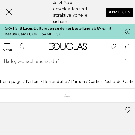
Jetzt App
[navigation.slideout.screenreader]
downloaden und
ANZEIGEN
attraktive Vorteile
sichern
GRATIS: 8 Luxus-Duftproben zu deiner Bestellung ab 89 € mit
Beauty Card (CODE: SAMPLES)
Zur Douglas Startseite
Zu Meiner 
Menü öffnen
Zu Meinem Kundenkonto
Zum
Menü
Gehe zurück
Suche ausführen
Homepage
Parfum
Herrendüfte
Parfum
Cartier Pasha de Cartie