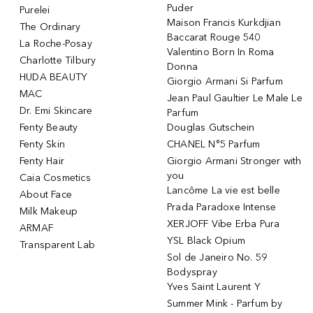
Puder
Purelei
Maison Francis Kurkdjian
The Ordinary
Baccarat Rouge 540
La Roche-Posay
Valentino Born In Roma
Charlotte Tilbury
Donna
HUDA BEAUTY
Giorgio Armani Si Parfum
MAC
Jean Paul Gaultier Le Male Le
Dr. Emi Skincare
Parfum
Fenty Beauty
Douglas Gutschein
Fenty Skin
CHANEL N°5 Parfum
Fenty Hair
Giorgio Armani Stronger with
you
Caia Cosmetics
Lancôme La vie est belle
About Face
Prada Paradoxe Intense
Milk Makeup
XERJOFF Vibe Erba Pura
ARMAF
YSL Black Opium
Transparent Lab
Sol de Janeiro No. 59
Bodyspray
Yves Saint Laurent Y
Summer Mink - Parfum by