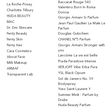
Baccarat Rouge 540
La Roche-Posay
Valentino Born In Roma
Charlotte Tilbury
Donna
HUDA BEAUTY
Giorgio Armani Si Parfum
MAC
Jean Paul Gaultier Le Male Le
Dr. Emi Skincare
Parfum
Fenty Beauty
Douglas Gutschein
Fenty Skin
CHANEL N°5 Parfum
Fenty Hair
Giorgio Armani Stronger with
you
Caia Cosmetics
Lancôme La vie est belle
About Face
Prada Paradoxe Intense
Milk Makeup
XERJOFF Vibe Erba Pura
ARMAF
YSL Black Opium
Transparent Lab
Sol de Janeiro No. 59
Bodyspray
Yves Saint Laurent Y
Summer Mink - Parfum by
Drake
Huda Beauty Parfum