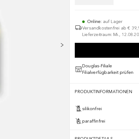
Online
:
auf Lager
Versandkostenfrei ab
€ 39,
Lieferzeitraum: Mi., 12.08.20
Douglas-Filiale
Filialverfügbarkeit prüfen
PRODUKTINFORMATIONEN
silikonfrei
paraffinfrei
PRODUKTDETAILS