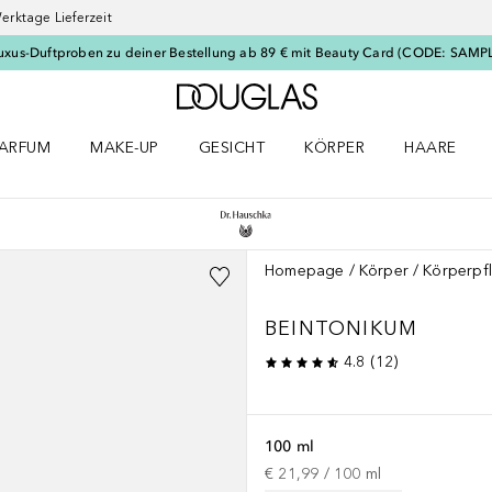
erktage Lieferzeit
uxus-Duftproben zu deiner Bestellung ab 89 € mit Beauty Card (CODE: SAMP
Zur Douglas Startseite
ARFUM
MAKE-UP
GESICHT
KÖRPER
HAARE
ffnen
arfum Menü öffnen
Make-up Menü öffnen
Gesicht Menü öffnen
Körper Menü öffnen
Haare Menü
Homepage
Körper
Körperpf
BEINTONIKUM
4.8
(
12
)
100 ml
€ 21,99
 / 
100
ml