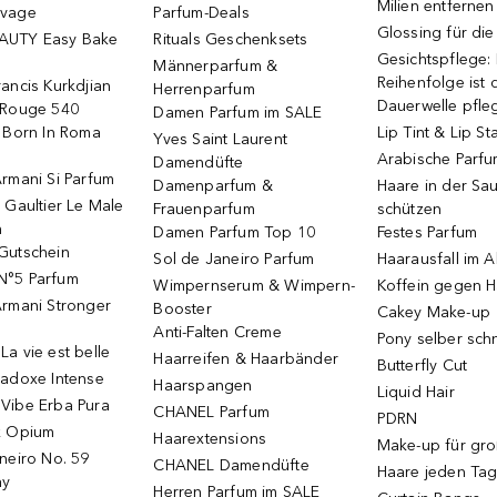
Milien entfernen
uvage
Parfum-Deals
Glossing für di
AUTY Easy Bake
Rituals Geschenksets
Gesichtspflege:
Männerparfum &
Reihenfolge ist d
ancis Kurkdjian
Herrenparfum
Dauerwelle pfle
 Rouge 540
Damen Parfum im SALE
o Born In Roma
Lip Tint & Lip St
Yves Saint Laurent
Arabische Parf
Damendüfte
rmani Si Parfum
Damenparfum &
Haare in der Sa
 Gaultier Le Male
Frauenparfum
schützen
m
Damen Parfum Top 10
Festes Parfum
Gutschein
Sol de Janeiro Parfum
Haarausfall im A
N°5 Parfum
Wimpernserum & Wimpern-
Koffein gegen H
Armani Stronger
Booster
Cakey Make-up
Anti-Falten Creme
Pony selber sch
a vie est belle
Haarreifen & Haarbänder
Butterfly Cut
radoxe Intense
Haarspangen
Liquid Hair
Vibe Erba Pura
CHANEL Parfum
PDRN
k Opium
Haarextensions
Make-up für gr
neiro No. 59
CHANEL Damendüfte
Haare jeden Ta
ay
Herren Parfum im SALE