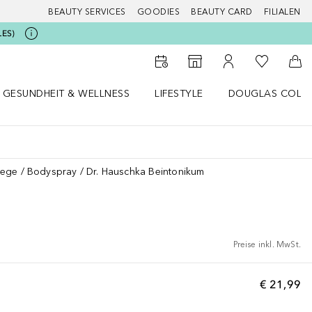
BEAUTY SERVICES
GOODIES
BEAUTY CARD
FILIALEN
LES)
Zu Meiner 
Zum Storefinder
Zu Meinem Kunde
Zum
GESUNDHEIT & WELLNESS
LIFESTYLE
DOUGLAS COLL
 öffnen
Gesundheit & Wellness Menü öffnen
Lifestyle Menü öffnen
Douglas Collecti
lege
Bodyspray
Dr. Hauschka Beintonikum
Preise inkl. MwSt.
€ 21,99