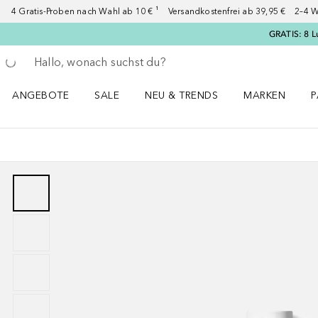
4 Gratis-Proben nach Wahl ab 10 € ¹ Versandkostenfrei ab 39,95 € 2–4 W
GRATIS: 8 L
Gehe zurück
Suche ausführen
ANGEBOTE
SALE
NEU & TRENDS
MARKEN
P
Angebote Menü öffnen
Sale Menü öffnen
NEU & TRENDS Menü öffnen
MARKEN Menü ö
P