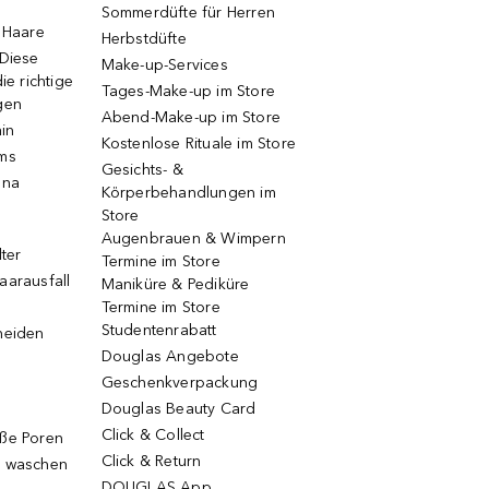
Sommerdüfte für Herren
e Haare
Herbstdüfte
 Diese
Make-up-Services
ie richtige
Tages-Make-up im Store
gen
Abend-Make-up im Store
ain
Kostenlose Rituale im Store
ums
Gesichts- &
una
Körperbehandlungen im
Store
Augenbrauen & Wimpern
lter
Termine im Store
aarausfall
Maniküre & Pediküre
Termine im Store
Studentenrabatt
neiden
Douglas Angebote
Geschenkverpackung
Douglas Beauty Card
Click & Collect
oße Poren
Click & Return
g waschen
DOUGLAS App