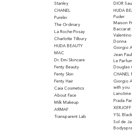
Stanley
DIOR Sa
CHANEL
HUDA BE
Puder
Purelei
Maison Fr
The Ordinary
Baccarat
La Roche-Posay
Valentin
Charlotte Tilbury
Donna
HUDA BEAUTY
Giorgio A
MAC
Jean Paul
Dr. Emi Skincare
Le Parfu
Fenty Beauty
Douglas 
Fenty Skin
CHANEL 
Fenty Hair
Giorgio 
with you
Caia Cosmetics
Lancôme L
About Face
Prada Pa
Milk Makeup
XERJOFF 
ARMAF
YSL Blac
Transparent Lab
Sol de Ja
Bodyspr