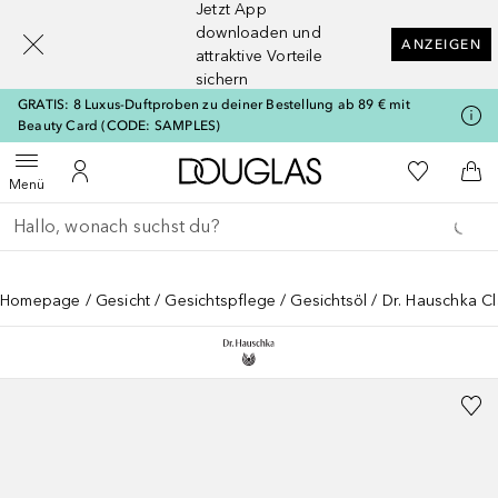
Jetzt App
[navigation.slideout.screenreader]
downloaden und
ANZEIGEN
attraktive Vorteile
sichern
GRATIS: 8 Luxus-Duftproben zu deiner Bestellung ab 89 € mit
Beauty Card (CODE: SAMPLES)
Zur Douglas Startseite
Zu Meiner 
Menü öffnen
Zu Meinem Kundenkonto
Zum
Menü
Gehe zurück
Suche ausführen
Homepage
Gesicht
Gesichtspflege
Gesichtsöl
Dr. Hauschka Cl