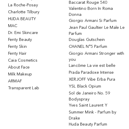
Baccarat Rouge 540
La Roche-Posay
Valentino Born In Roma
Charlotte Tilbury
Donna
HUDA BEAUTY
Giorgio Armani Si Parfum
MAC
Jean Paul Gaultier Le Male Le
Dr. Emi Skincare
Parfum
Fenty Beauty
Douglas Gutschein
Fenty Skin
CHANEL N°5 Parfum
Fenty Hair
Giorgio Armani Stronger with
you
Caia Cosmetics
Lancôme La vie est belle
About Face
Prada Paradoxe Intense
Milk Makeup
XERJOFF Vibe Erba Pura
ARMAF
YSL Black Opium
Transparent Lab
Sol de Janeiro No. 59
Bodyspray
Yves Saint Laurent Y
Summer Mink - Parfum by
Drake
Huda Beauty Parfum