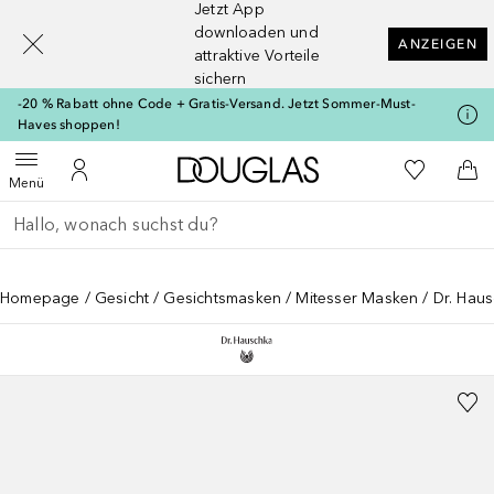
Jetzt App
[navigation.slideout.screenreader]
downloaden und
ANZEIGEN
attraktive Vorteile
sichern
-20 % Rabatt ohne Code + Gratis-Versand. Jetzt Sommer-Must-
Haves shoppen!
Zur Douglas Startseite
Zu Meiner 
Menü öffnen
Zu Meinem Kundenkonto
Zum
Menü
Gehe zurück
Suche ausführen
Homepage
Gesicht
Gesichtsmasken
Mitesser Masken
Dr. Haus