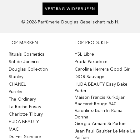
VERTRAG WIDERRUFEN
©
2026
Parfümerie Douglas Gesellschaft m.b.H.
TOP MARKEN
TOP PRODUKTE
Rituals Cosmetics
YSL Libre
Sol de Janeiro
Prada Paradoxe
Douglas Collection
Carolina Herrera Good Girl
Stanley
DIOR Sauvage
CHANEL
HUDA BEAUTY Easy Bake
Puder
Purelei
Maison Francis Kurkdjian
The Ordinary
Baccarat Rouge 540
La Roche-Posay
Valentino Born In Roma
Charlotte Tilbury
Donna
HUDA BEAUTY
Giorgio Armani Si Parfum
MAC
Jean Paul Gaultier Le Male Le
Dr. Emi Skincare
Parfum