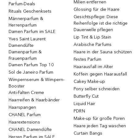
Milien entfernen
Parfum-Deals
Glossing für die Haare
Rituals Geschenksets
Gesichtspflege: Diese
Männerparfum &
Reihenfolge ist die richtige
Herrenparfum
Dauerwelle pflegen
Damen Parfum im SALE
Lip Tint & Lip Stain
Yves Saint Laurent
Arabische Parfums
Damendüfte
Damenparfum &
Haare in der Sauna schützen
Frauenparfum
Festes Parfum
Damen Parfum Top 10
Haarausfall im Alter
Sol de Janeiro Parfum
Koffein gegen Haarausfall
Wimpernserum & Wimpern-
Cakey Make-up
Booster
Pony selber schneiden
Anti-Falten Creme
Butterfly Cut
Haarreifen & Haarbänder
Liquid Hair
Haarspangen
PDRN
CHANEL Parfum
Make-up für große Poren
Haarextensions
Haare jeden Tag waschen
CHANEL Damendüfte
Curtain Bangs
Herren Parfum im SALE