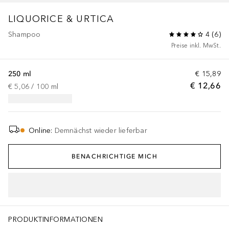
LIQUORICE & URTICA
Shampoo
4
(
6
)
Preise inkl. MwSt.
250 ml
€ 15,89
€ 12,66
€ 5,06
 / 
100
ml
Online
:
Demnächst wieder lieferbar
BENACHRICHTIGE MICH
PRODUKTINFORMATIONEN