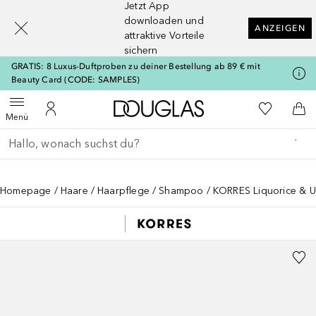
Jetzt App
[navigation.slideout.screenreader]
downloaden und
ANZEIGEN
attraktive Vorteile
sichern
GRATIS: 8 Luxus-Duftproben zu deiner Bestellung ab 89 € mit
Beauty Card (CODE: SAMPLES)
Zur Douglas Startseite
Zu Meiner 
Menü öffnen
Zu Meinem Kundenkonto
Zum
Menü
Gehe zurück
Suche ausführen
Homepage
Haare
Haarpflege
Shampoo
KORRES Liquorice & Ur