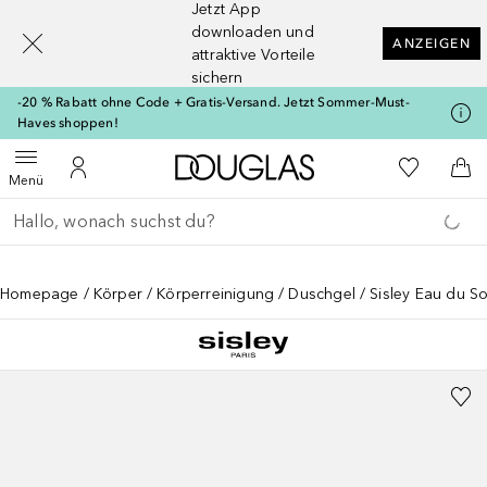
Jetzt App
[navigation.slideout.screenreader]
downloaden und
ANZEIGEN
attraktive Vorteile
sichern
-20 % Rabatt ohne Code + Gratis-Versand. Jetzt Sommer-Must-
Haves shoppen!
Zur Douglas Startseite
Zu Meiner 
Menü öffnen
Zu Meinem Kundenkonto
Zum
Menü
Gehe zurück
Suche ausführen
Homepage
Körper
Körperreinigung
Duschgel
Sisley Eau du S