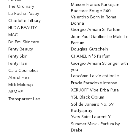
Maison Francis Kurkdjian
The Ordinary
Baccarat Rouge 540
La Roche-Posay
Valentino Born In Roma
Charlotte Tilbury
Donna
HUDA BEAUTY
Giorgio Armani Si Parfum
MAC
Jean Paul Gaultier Le Male Le
Dr. Emi Skincare
Parfum
Fenty Beauty
Douglas Gutschein
Fenty Skin
CHANEL N°5 Parfum
Fenty Hair
Giorgio Armani Stronger with
you
Caia Cosmetics
Lancôme La vie est belle
About Face
Prada Paradoxe Intense
Milk Makeup
XERJOFF Vibe Erba Pura
ARMAF
YSL Black Opium
Transparent Lab
Sol de Janeiro No. 59
Bodyspray
Yves Saint Laurent Y
Summer Mink - Parfum by
Drake