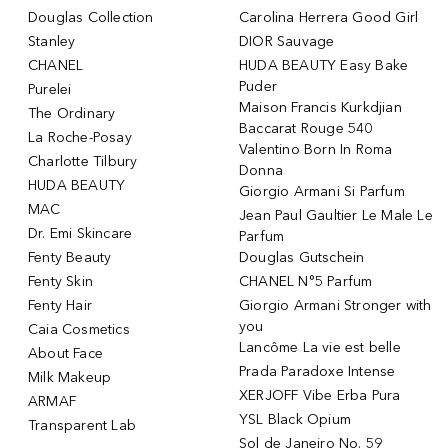
Douglas Collection
Carolina Herrera Good Girl
Stanley
DIOR Sauvage
CHANEL
HUDA BEAUTY Easy Bake
Puder
Purelei
Maison Francis Kurkdjian
The Ordinary
Baccarat Rouge 540
La Roche-Posay
Valentino Born In Roma
Charlotte Tilbury
Donna
HUDA BEAUTY
Giorgio Armani Si Parfum
MAC
Jean Paul Gaultier Le Male Le
Dr. Emi Skincare
Parfum
Fenty Beauty
Douglas Gutschein
Fenty Skin
CHANEL N°5 Parfum
Fenty Hair
Giorgio Armani Stronger with
you
Caia Cosmetics
Lancôme La vie est belle
About Face
Prada Paradoxe Intense
Milk Makeup
XERJOFF Vibe Erba Pura
ARMAF
YSL Black Opium
Transparent Lab
Sol de Janeiro No. 59