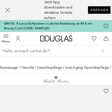
Jetzt App
[navigation.slideout.screenreader]
downloaden und
ANZEIGEN
attraktive Vorteile
sichern
GRATIS: 8 Luxus-Duftproben zu deiner Bestellung ab 89 € mit
Beauty Card (CODE: SAMPLES)
Zur Douglas Startseite
Zu Meiner 
Menü öffnen
Zu Meinem Kundenkonto
Zum
Menü
Gehe zurück
Suche ausführen
Homepage
Gesicht
Gesichtspflege
Anti-Aging-Gesichtspflege