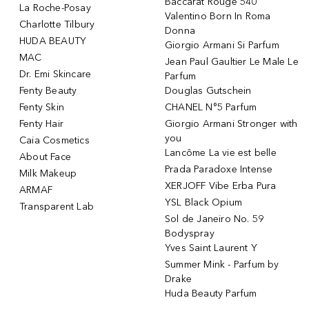
Baccarat Rouge 540
La Roche-Posay
Valentino Born In Roma
Charlotte Tilbury
Donna
HUDA BEAUTY
Giorgio Armani Si Parfum
MAC
Jean Paul Gaultier Le Male Le
Dr. Emi Skincare
Parfum
Fenty Beauty
Douglas Gutschein
Fenty Skin
CHANEL N°5 Parfum
Fenty Hair
Giorgio Armani Stronger with
you
Caia Cosmetics
Lancôme La vie est belle
About Face
Prada Paradoxe Intense
Milk Makeup
XERJOFF Vibe Erba Pura
ARMAF
YSL Black Opium
Transparent Lab
Sol de Janeiro No. 59
Bodyspray
Yves Saint Laurent Y
Summer Mink - Parfum by
Drake
Huda Beauty Parfum