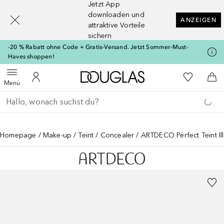
Jetzt App
[navigation.slideout.screenreader]
downloaden und
ANZEIGEN
attraktive Vorteile
sichern
-20 % Rabatt ohne Code + Gratis-Versand. Jetzt Sommer-Must-
Haves shoppen!
Zur Douglas Startseite
Zu Meiner 
Menü öffnen
Zu Meinem Kundenkonto
Zum
Menü
Gehe zurück
Suche ausführen
Homepage
Make-up
Teint
Concealer
ARTDECO Perfect Teint Il