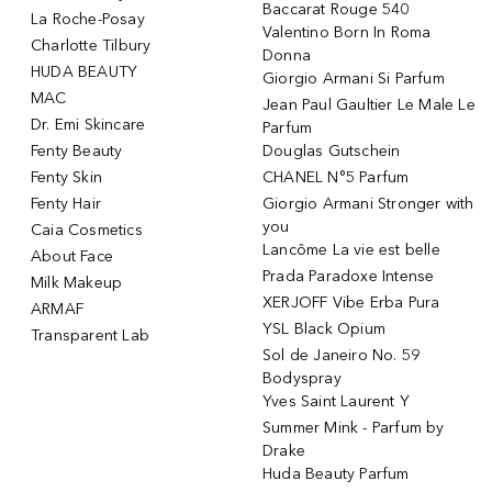
Baccarat Rouge 540
La Roche-Posay
Valentino Born In Roma
Charlotte Tilbury
Donna
HUDA BEAUTY
Giorgio Armani Si Parfum
MAC
Jean Paul Gaultier Le Male Le
Dr. Emi Skincare
Parfum
Fenty Beauty
Douglas Gutschein
Fenty Skin
CHANEL N°5 Parfum
Fenty Hair
Giorgio Armani Stronger with
you
Caia Cosmetics
Lancôme La vie est belle
About Face
Prada Paradoxe Intense
Milk Makeup
XERJOFF Vibe Erba Pura
ARMAF
YSL Black Opium
Transparent Lab
Sol de Janeiro No. 59
Bodyspray
Yves Saint Laurent Y
Summer Mink - Parfum by
Drake
Huda Beauty Parfum