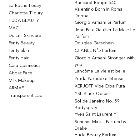
Baccarat Rouge 540
La Roche-Posay
Valentino Born In Roma
Charlotte Tilbury
Donna
HUDA BEAUTY
Giorgio Armani Si Parfum
MAC
Jean Paul Gaultier Le Male Le
Dr. Emi Skincare
Parfum
Fenty Beauty
Douglas Gutschein
Fenty Skin
CHANEL N°5 Parfum
Fenty Hair
Giorgio Armani Stronger with
you
Caia Cosmetics
Lancôme La vie est belle
About Face
Prada Paradoxe Intense
Milk Makeup
XERJOFF Vibe Erba Pura
ARMAF
YSL Black Opium
Transparent Lab
Sol de Janeiro No. 59
Bodyspray
Yves Saint Laurent Y
Summer Mink - Parfum by
Drake
Huda Beauty Parfum